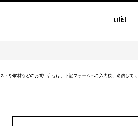
artist
ストや取材などのお問い合せは、下記フォームへご入力後、送信してく