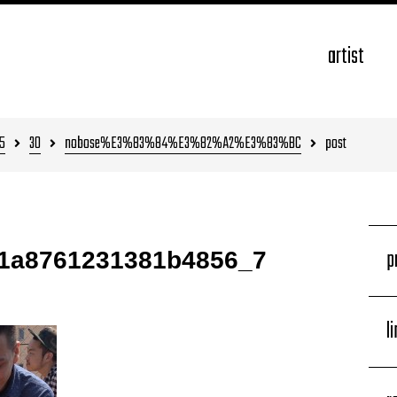
artist
5
30
nobose%E3%83%84%E3%82%A2%E3%83%BC
post
p
e1a8761231381b4856_7
l