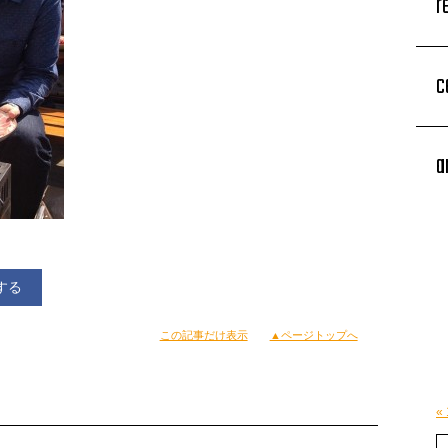
r
c
a
する
この記事だけ表示
▲ページトップへ
«