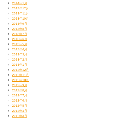
新作Mixerの魅力を語り尽くし、PLAYも披露。
2014年1月
まだまだ上手く使いこなせてないけど、
2013年12月
2013年11月
インスタや今後Abema Mixの方でも導入して新機能駆使したPLAYをどんど
2013年10月
ん見せていくので、お楽しみに。
2013年9月
S11の紹介はYoutubeで、DJ LEADくんのリードマンちゃんねるや
2013年8月
Otairecordのチャンネルでもしてきましたんでご覧あれ。
2013年7月
2013年6月
2013年5月
2013年4月
2013年3月
2013年2月
2013年1月
2012年12月
2012年11月
2012年10月
2012年9月
2012年8月
2012年7月
2012年6月
2012年5月
2012年4月
2012年3月
https://youtu.be/-2dpKWe5CoU