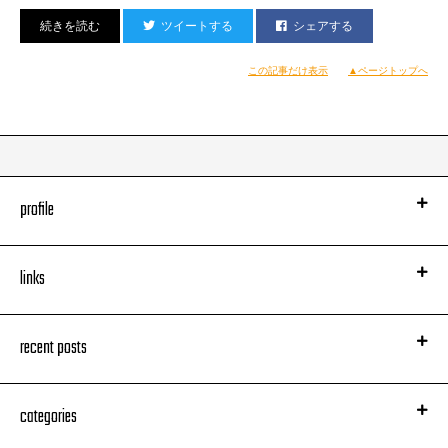
このメンツでのRoom Session。
ツイートする
シェアする
当日軽く打ち合わせただけの一発録りでしたが、これが凄い楽しかった。
バンドセッションは色々やってきてるけど、やっぱり完璧に作り上げなくて
この記事だけ表示
▲ページトップへ
も上手く言った時の高揚感は最高！
このセッションをきっかけに、ずっと現場がなかった去年の年末、新潟で
JESSEさんのLIVEDJとして久々のCLUB営業をしてきました。
入場数制限の中だったけどお客さんを前にした現場は本当に楽しいし生きた
心地がする。
profile
links
recent posts
categories