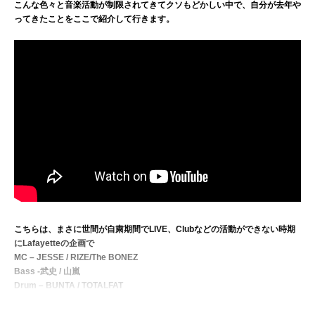
こんな色々と音楽活動が制限されてきてクソもどかしい中で、自分が去年や
ってきたことをここで紹介して行きます。
こちらは、まさに世間が自粛期間でLIVE、Clubなどの活動ができない時期
にLafayetteの企画で
MC – JESSE / RIZE/The BONEZ
Bass -武史 / 山嵐
Drum – BUNTA / TOTALFAT
Guitar – YD / Crystal Lake
Turntable – DJ IZOH