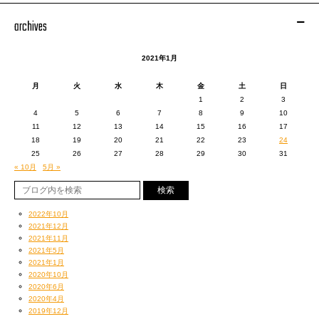
archives
2021年1月
こちらはGenre Bndr Youtubeの企画で日本各地のScratch DJたちのフリー
スタイルScratchをUPしていく動画。
月
火
水
木
金
土
日
かなりのレベルの名だたるスクラッチャーたちが結構参加していて、はっき
1
2
3
り言って俺より上手い人もかなりいた。
4
5
6
7
8
9
10
これは俺の１００%出しても足元にも及ばないと思って久々にがっつりスク
11
12
13
14
15
16
17
ラッチの練習をしました。
18
19
20
21
22
23
24
手首を何度も痛めながら、
25
26
27
28
29
30
31
新技やDrummingの新しいパターンも混ぜて自分のスクラッチレベルをあげ
« 10月
5月 »
ることはできたと思います。
でも国内トップクラスのスクラッチャーたちにはまだまだ敵いません。
もっと練習して上手くなりたいし、スクラッチの奥深さが一層身に沁みた経
2022年10月
験でしたね。
2021年12月
2021年11月
ちなみに、今回のScratchで自分が使用した音源は「神道 / illr」
2021年5月
トラックメーカーバトル、BeatGrandprixのFinalistの作品です。
2021年1月
2020年10月
激しくパンチの効いたトラックでかつ神聖な雰囲気のあるものを探していた
2020年6月
んですが、この曲がイメージにぴったりでした。
2020年4月
illr君、まだ会ったことないけど使わせてくれてありがとう！
2019年12月