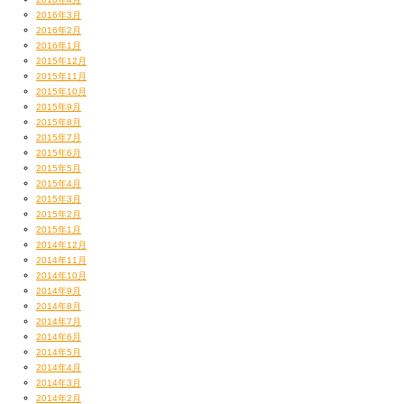
2016年3月
2016年2月
2016年1月
2015年12月
2015年11月
2015年10月
2015年9月
2015年8月
2015年7月
2015年6月
2015年5月
2015年4月
2015年3月
2015年2月
2015年1月
2014年12月
2014年11月
2014年10月
2014年9月
2014年8月
2014年7月
はい、これは待ちに待ち望んだPIONEERからのNew Mixer、DJ-M S１１の
2014年6月
2014年5月
発売記念ストリーミング
2014年4月
DJ-M S11 Launch Streaming 「turn it up to 11」にて。
2014年3月
2014年2月