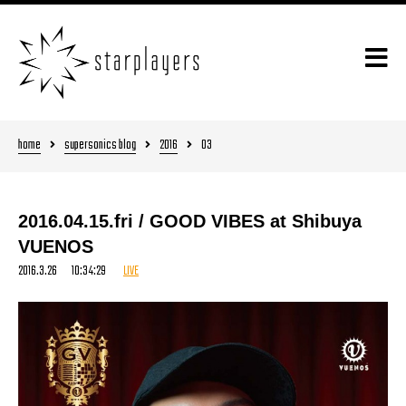
home
supersonics blog
2016
03
2016.04.15.fri / GOOD VIBES at Shibuya
VUENOS
2016.3.26 10:34:29
LIVE