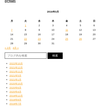
archives
Kattun
NAOYAN
omo-tech
2016年3月
Tommy w.w
うわー懐かしい。
YAN NASTY
月
火
水
木
金
土
日
岡崎のヒロシ
1
2
3
4
5
6
7
8
9
10
11
12
13
次のPLAYではやっぱかけるでしょう。
Dance
14
15
16
17
18
19
20
Beat Slash///
21
22
23
24
25
26
27
28
29
30
31
Chouette
R.I.P
« 2月
4月 »
Junk Heads crew
Loyal
mp2
N.G doll
2022年10月
trAckLiNE
2021年12月
izoh
2021年11月
UST
2021年5月
ZENDEN + Negi
2021年1月
サムライ+ウーラ
2020年10月
ふぁっきんぼうやたち
2020年6月
りえなとピース
2020年4月
三河の住人
2019年12月
2019年8月
1994
2019年7月
and more…