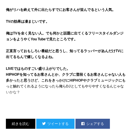
俺がリハを終えて外に出たらすでにお客さんが並んでるという人気。
TVの効果は凄まじいです。
俺はTVを全く見ない人。でも何かと話題に出てくるフリースタイルダンジ
ョンをようやくYou Tubeで見たところです。
正直言っておもしろい番組だと思うし、知ってるラッパーがあんだけTVに
出てるもんで嬉しくなるよね。
LIVEではものすごい盛り上がりでした。
HIPHOPを知ってるお客さんとか、クラブに普段くるお客さんじゃない人も
多かったと思うけど、これをきっかけにHIPHOPやクラブミュージックにも
っと触れてくれるようになったら俺らDJとしてもやりやすくなるんじゃな
いかな？
LIVE後は、神様Mighty Crown。
Reggaeが素晴らしいと、素直にいつも思わされます。
ツイートする
シェアする
Mighty Crown知らない人はyou tubeなどでチェックしてみるといい。