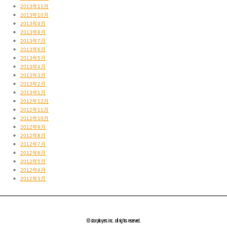
2013年11月
OUT LEAP
2013年10月
usako、RYOTAROからなる、
2013年9月
東海を牽引し、全国で活躍する若手実力派LOCKINチーム。
2013年8月
洗練されたクリアな動きと深いグルーブ感、息のあった高い質感のルーティ
2013年7月
2013年6月
ンで人々を魅了する。
2013年5月
個々でもバトルやユニットショー等で全国的に結果を残し、注目を集めてい
2013年4月
る。
2013年3月
2013年2月
[チーム経歴]
2013年1月
2012年12月
WDC LOCK 中部予選 優勝
2012年11月
WDC FINAL 日本予選 BEST8
2012年10月
GATSBY DANSE
2012年9月
COMPETITION8th中部地区予選 優勝
2012年8月
BATTLE TRIBE 準優勝
2012年7月
BIG BANG大阪 準優勝
2012年6月
2012年5月
BUZZ STYLE名古屋予選 優勝
2012年4月
裏BUZZ STYLE中部予選 優勝
2012年3月
シンボル関西大学対抗バトル 優勝
BRUSH UP 2on2BATTLE 準優勝
他
© starplayers inc. all rights reserved.