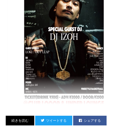
俺も１０代の頃すげーよく聞いてたしDJでもレコードでたくさんPLAYしま
した。
是非若い人にも聞いてもらいたいから、動画を幾つか載せておきます。
MCの背が低い方がPhifeですね。
Hot Meat Pie vol.30
ツイートする
シェアする
5th Anniversary Special