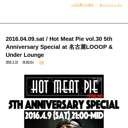
この記事だけ表示
▲ページトップへ
国民的英雄と俺は思いますね。
Respect！！
2016.04.09.sat / Hot Meat Pie vol.30 5th
俺も復活したMIXERで気合いの入ったPLAYをしてきました。
Anniversary Special at 名古屋LOOOP &
新ネタをちょこちょこぶっこんだし、どんどんいい感じのPLAYになってき
Under Lounge
ていると思います。
2016.3.23 18:00:04
LIVE
まだもっとぶっ飛んだPLAYをイメージではできてるから次もお楽しみに！
見に来てくれたお客さんありがとう！
話変わり、90sHIPHOPのレジェンド、A TRIBE CALLED QUESTのPhifeが
お亡くなりになりました。