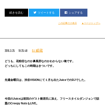
ツイートする
シェアする
タイトル：GOOD VIBES
日程：2016年4月15日
この記事だけ表示
▲ページトップへ
会場：VUENOS
時間：OPEN 17:30 / START 18:00
料金：前売\3000 / 当日\3500（D別）
出演：SWEEP /
SUPER SONICS
/ BIG BANG THEORY / 當山みれい / kyte /
ABOUT
2016.3.25 19:25:48
DJ 威蔵
＜チケット＞
http://sort.eplus.jp/sys/T1U14P0010843P006001P002185361P0030001
どうも、花粉症なのか鼻風邪なのかわからない俺です。
どっちにしてもこの時期はきついです。
先週金曜日は、渋谷VISIONにて１月も出たJuiceでのDJでした。
今回のJuiceは前回のゲスト般若氏に加え、フリースタイルダンジョンで話
題のCreepy NutsもLIVE。