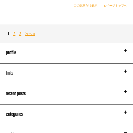
4/9(土)
この記事だけ表示
▲ページトップへ
@LOOOP&Under Lounge
OPEN 21:00
CLOSE mid
1
2
3
次へ »
Ticket
Adv.2000
profile
Door.2500
(共に別途1d)
Special Guest DJ
links
DJ IZOH
Guest Dance
recent posts
LOKI
OUT LEAP
DJ
categories
ASOMA
EiON
KANE