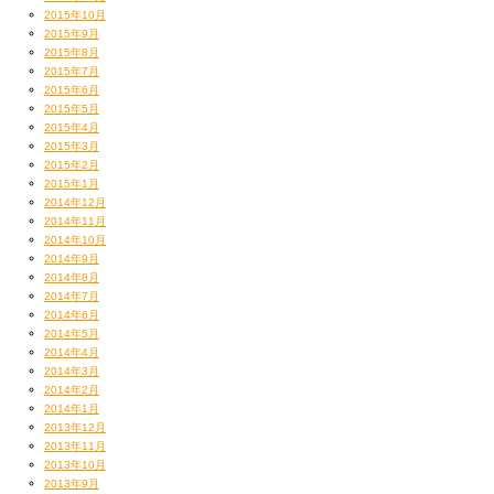
2015年10月
2015年9月
絶景ではこれか。
2015年8月
雲海プラス夕日ほど神々しい景色はない。
2015年7月
とれそうでなかなか遭遇しない光景。
2015年6月
2015年5月
2015年4月
今治のB級グルメ、焼豚玉子飯。
2015年3月
2015年2月
うまいです！！！
2015年1月
2014年12月
こんな感じで2014もありがとうございました。
2014年11月
また来年もよろしくお願い申し上げます！
2014年10月
2014年9月
2014年8月
2014年7月
izoh
2014年6月
2014年5月
2014年4月
2014年3月
2014年2月
2014年1月
2013年12月
2013年11月
2013年10月
2013年9月