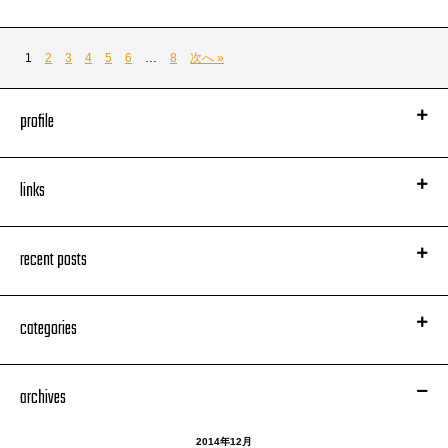
1
2
3
4
5
6
…
8
次へ »
profile
links
これも良い写真。
33歳にしてはこっぱずかしいくらいの祝われ方だった。
熊本の若い子らに感謝した思い出。
ワインの一気がこの日のハイライト。これで一気に火がついた。
recent posts
categories
archives
2014年12月