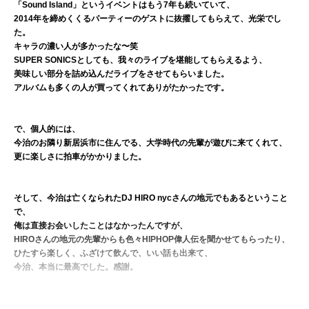
「Sound Island」というイベントはもう7年も続いていて、
2014年を締めくくるパーティーのゲストに抜擢してもらえて、光栄でし
た。
キャラの濃い人が多かったな〜笑
SUPER SONICSとしても、我々のライブを堪能してもらえるよう、
美味しい部分を詰め込んだライブをさせてもらいました。
アルバムも多くの人が買ってくれてありがたかったです。
で、個人的には、
今治のお隣り新居浜市に住んでる、大学時代の先輩が遊びに来てくれて、
更に楽しさに拍車がかかりました。
そして、今治は亡くなられたDJ HIRO nycさんの地元でもあるということ
で、
俺は直接お会いしたことはなかったんですが、
HIROさんの地元の先輩からも色々HIPHOP偉人伝を聞かせてもらったり、
ひたすら楽しく、ふざけて飲んで、いい話も出来て、
今治、本当に最高でした。感謝。