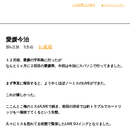
この記事だけ表示
▲ページトップへ
愛媛今治
2014.12.30 11:21:45
DJ 威蔵
１２月頭、愛媛の宇和島に行ったが
なんと１ヶ月に２回目の愛媛県、今回は今治にスパソニで行ってきました。
２０１４といえばこれだ！
まず率直に報告すると、ようやくほぼノーミスのLIVEができた。
自分の名前が入った記念すべき作品。
苦労したよここにくるまで。きっと生涯忘れられないアルバムになるだろう
これが嬉しかった。
ね。
ここんとこ俺のミスがLIVEで続き、前回の渋谷では針トラブルでカートリ
ッジを一個捨ててくるという失態。
久々にミスを恐れてる状態で緊張したLIVE DJイングとなりました。