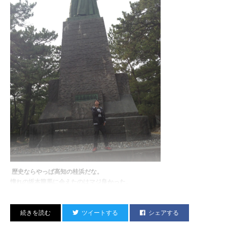
TARO SOUL
歴史ならやっぱ高知の桂浜だな。
憧れの坂本龍馬に会えたのはマジ良かった。
ツイートする
シェアする