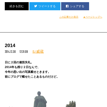
ツイートする
シェアする
この記事だけ表示
▲ページトップへ
2014
2014.12.30 12:31:09
DJ 威蔵
日に２回の連投失礼。
2014年も残り２日なんで、
今年の思い出の写真載せときます。
前にブログで載せたことあるものだけど。
Shout out:
M2、YSK君、寺町さん、ION’S、皆尾さん、かなちゃん、
宇和島クルー、松山ATTACK STORE、山本さん