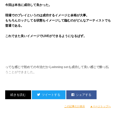
今回は本当に成功して良かった。
現場でのプレイというのは成功するイメージと余裕が大事。
もちろんロックしてる状態もイメージして臨むのがどんなアーティストでも
普通である。
これでまた良いイメージでLIVEができるようになるばず。
Link部門1位はこれ。
SINGAPOREでのKO-FLOWやRATTLEとのLINKは良い思い出。
ってな感じで初めての今治だからwinning setも成功して良い感じで酔っ払
うことができました。
ツイートする
シェアする
この記事だけ表示
▲ページトップへ