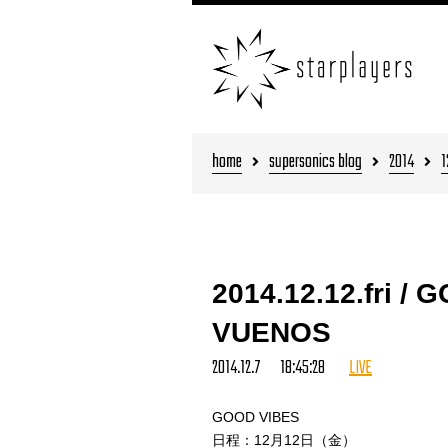
home
supersonics blog
2014
1
2014.12.12.fri /
VUENOS
2014.12.7 18:45:28
LIVE
GOOD VIBES
日程：12月12日（金）