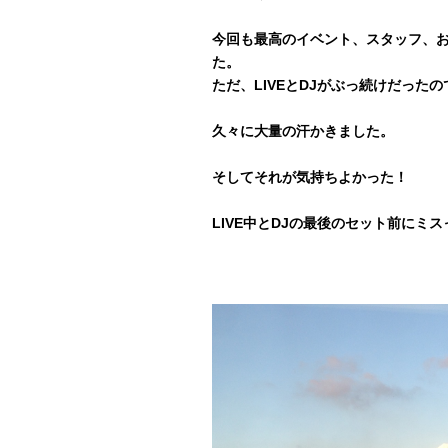
今回も最高のイベント、スタッフ、お
た。
ただ、LIVEとDJがぶっ続けだった
久々に大量の汗かきました。
そしてそれが気持ちよかった！
LIVE中とDJの最後のセット前にミ
Shout Out:
ノリオ君、DJ ROOPE、DJ TOYO
ヒロ君、BISHI君、ジゲン君、ヒカ
TARO SOUL