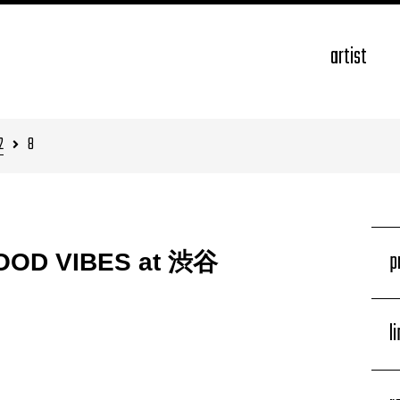
artist
2
8
p
 GOOD VIBES at 渋谷
l