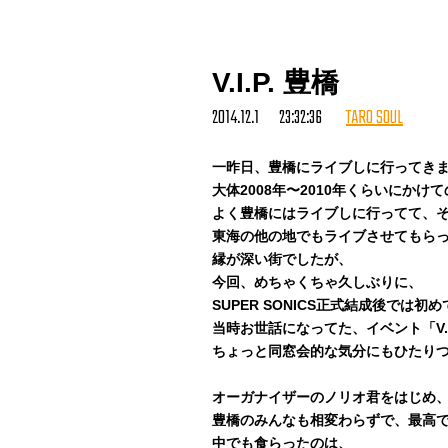
V.I.P. 豊橋
2014.12.1 23:32:36
TARO SOUL
一昨日、豊橋にライブしに行ってき
大体2008年〜2010年くらいにかけ
よく豊橋にはライブしに行ってて、
東海の他の地でもライブさせてもら
縁が深い街でしたが、
今回、めちゃくちゃ久しぶりに、
SUPER SONICS正式結成後では
当時お世話になってた、イベント「V.
ちょっと同窓会的な気分にもひたり
オーガナイザーのノリオ君をはじめ
豊橋のみんなも相変わらずで、最高
中でも食らったのは、