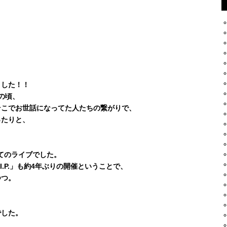
ました！！
ての頃、
そこでお世話になってた人たちの繋がりで、
ったりと、
初めてのライブでした。
I.P.」も約4年ぶりの開催ということで、
つつ。
、
でした。