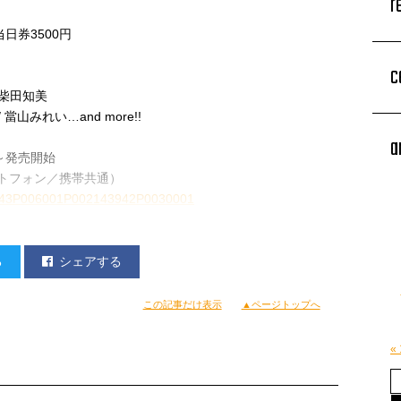
r
日券3500円
c
 柴田知美
/ 當山みれい…and more!!
a
0～発売開始
ートフォン／携帯共通）
010843P006001P002143942P0030001
る
シェアする
この記事だけ表示
▲ページトップへ
«