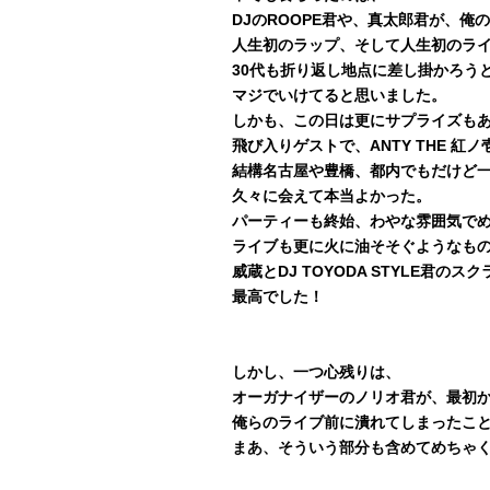
DJのROOPE君や、真太郎君が、俺
人生初のラップ、そして人生初のラ
30代も折り返し地点に差し掛かろう
マジでいけてると思いました。
しかも、この日は更にサプライズも
飛び入りゲストで、ANTY THE 紅
結構名古屋や豊橋、都内でもだけど
久々に会えて本当よかった。
パーティーも終始、わやな雰囲気で
ライブも更に火に油そそぐようなも
威蔵とDJ TOYODA STYLE君の
最高でした！
しかし、一つ心残りは、
オーガナイザーのノリオ君が、最初
俺らのライブ前に潰れてしまったこ
まあ、そういう部分も含めてめちゃ