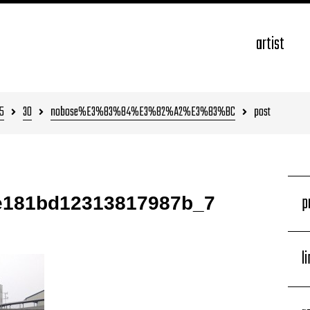
artist
5
30
nobose%E3%83%84%E3%82%A2%E3%83%BC
post
p
e181bd12313817987b_7
l