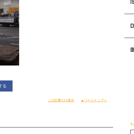
r
c
a
する
この記事だけ表示
▲ページトップへ
«