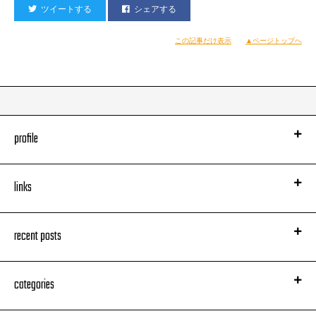
ツイートする
シェアする
この記事だけ表示
▲ページトップへ
profile
links
recent posts
categories