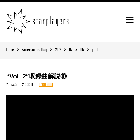
home
supersonics blog
2012
07
05
post
“Vol. 2″収録曲解説⑩
2012.7.5 21:03:18
TARO SOUL