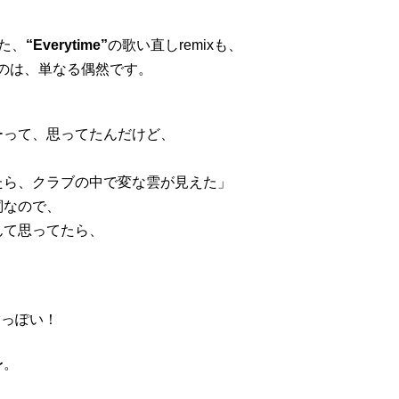
た、
“Everytime”
の歌い直しremixも、
うのは、単なる偶然です。
ーって、思ってたんだけど、
たら、クラブの中で変な雲が見えた」
詞なので、
んて思ってたら、
合うっぽい！
〜。