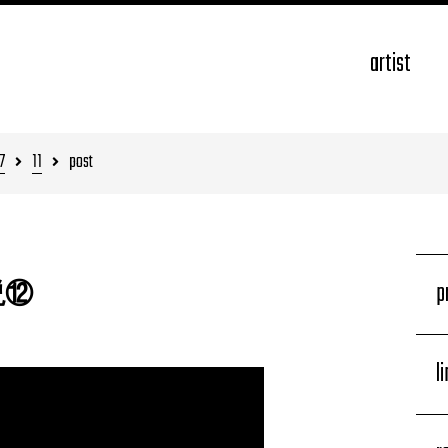
artist
7
11
post
p
説⑫
l