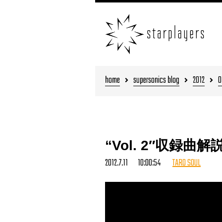
home
supersonics blog
2012
0
“Vol. 2″収録曲解
2012.7.11 10:00:54
TARO SOUL