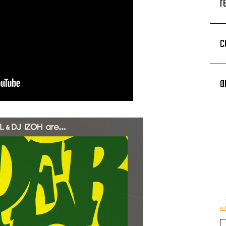
r
c
a
«