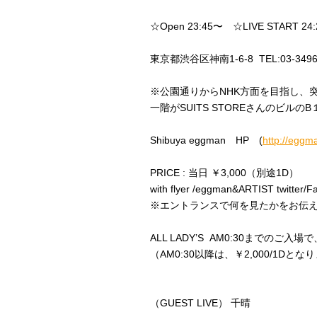
☆Open 23:45〜 ☆LIVE START 2
東京都渋谷区神南1-6-8 TEL:03-3496
※公園通りからNHK方面を目指し、
一階がSUITS STOREさんのビルの
Shibuya eggman HP (
http://eggma
PRICE : 当日 ￥3,000（別途1D）
with flyer /eggman&ARTIST twitt
※エントランスで何を見たかをお伝
ALL LADY’S AM0:30までのご入場で、 ￥1
（AM0:30以降は、￥2,000/1Dとな
（GUEST LIVE） 千晴