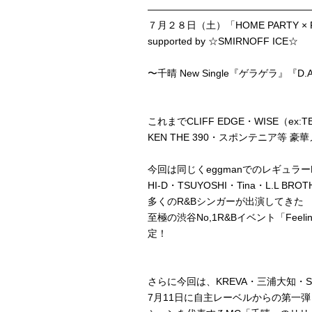
————————————————
７月２８日（土）「HOME PARTY × Feel
supported by ☆SMIRNOFF ICE☆
〜千晴 New Single『ゲラゲラ』『D.A
これまでCLIFF EDGE・WISE（ex:TE
KEN THE 390・スポンテニア等 豪
今回は同じくeggmanでのレギュラー
HI-D・TSUYOSHI・Tina・L.L B
多くのR&Bシンガーが出演してきた
至極の渋谷No,1R&Bイベント「Fee
定！
さらに今回は、KREVA・三浦大知・
7月11日に自主レーベルからの第一弾とな