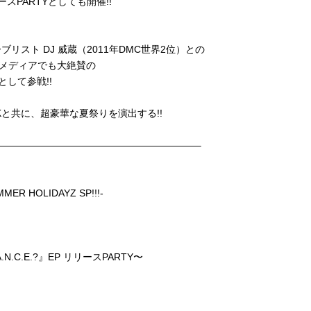
PARTYとしても開催!!
スト DJ 威蔵（2011年DMC世界2位）との
各種メディアでも大絶賛の
Jとして参戦!!
Kと共に、超豪華な夏祭りを演出する!!
————————————————————–
MER HOLIDAYZ SP!!!-
.N.C.E.?』EP リリースPARTY〜