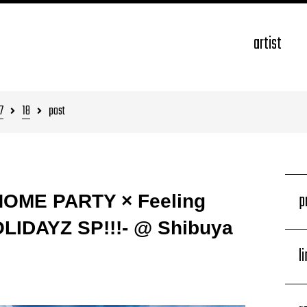
artist
7
18
post
p
「HOME PARTY × Feeling
IDAYZ SP!!!- @ Shibuya
l