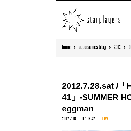
home
supersonics blog
2012
0
2012.7.28.sat /
41」-SUMMER HOL
eggman
2012.7.18 07:03:42
LIVE