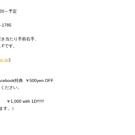
4:20～予定
-1785
突き当たり手前右手、
B１Fです。
n.jp/
)
er/Facebook特典 ￥500yen OFF
えください。
,000 with 1D!!!!!!
ります。）