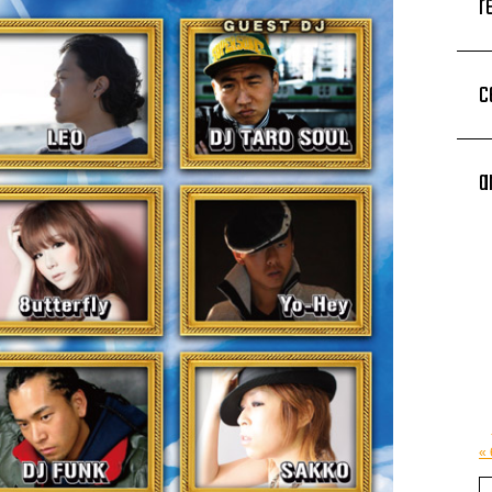
r
c
a
«