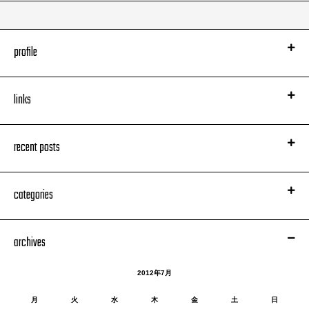
profile
links
recent posts
categories
archives
2012年7月
月
火
水
木
金
土
日