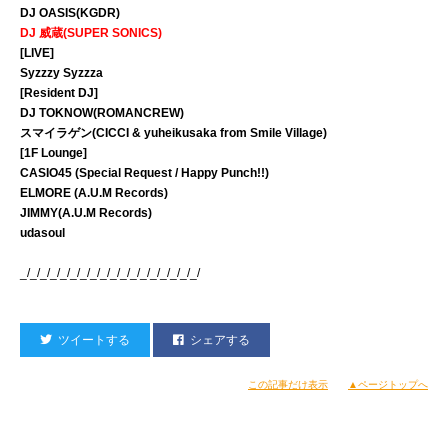
DJ OASIS(KGDR)
DJ 威蔵(SUPER SONICS)
[LIVE]
Syzzzy Syzzza
[Resident DJ]
DJ TOKNOW(ROMANCREW)
スマイラゲン(CICCI & yuheikusaka from Smile Village)
[1F Lounge]
CASIO45 (Special Request / Happy Punch!!)
ELMORE (A.U.M Records)
JIMMY(A.U.M Records)
udasoul
_/_/_/_/_/_/_/_/_/_/_/_/_/_/_/_/_/_/
ツイートする
シェアする
この記事だけ表示
▲ページトップへ