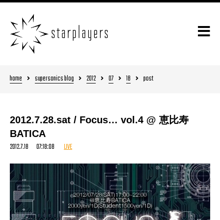
home
supersonics blog
2012
07
18
post
2012.7.28.sat / Focus… vol.4 @ 恵比寿
BATICA
2012.7.18 07:18:08
LIVE