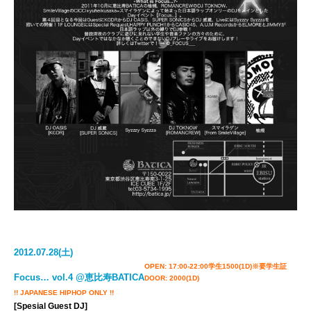
2012.07.28(土)
OPEN: 17:00-22:00
学生1500(1D)※要学生証
Focus… vol.4 @恵比寿BATICA
DOOR: 2000(1D)
!! JAPANESE HIPHOP ONLY !!
[Spesial Guest DJ]