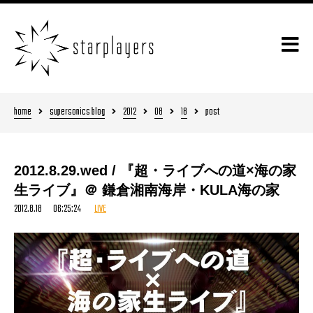
home
supersonics blog
2012
08
18
post
2012.8.29.wed / 『超・ライブへの道×海の家
生ライブ』＠ 鎌倉湘南海岸・KULA海の家
2012.8.18 06:25:24
LIVE