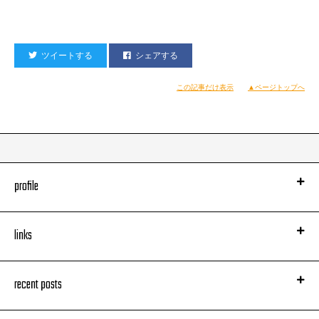
ツイートする
シェアする
この記事だけ表示
▲ページトップへ
profile
links
recent posts