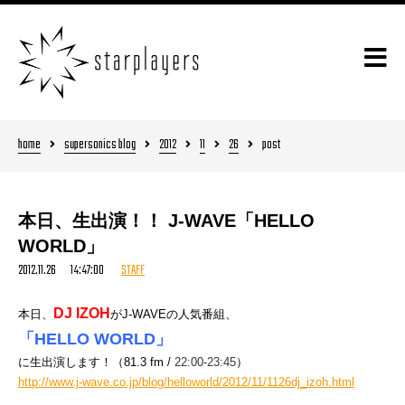
home
supersonics blog
2012
11
26
post
本日、生出演！！ J-WAVE「HELLO
WORLD」
2012.11.26 14:47:00
STAFF
DJ IZOH
本日、
がJ-WAVEの人気番組、
「HELLO WORLD」
に生出演します！（81.3 fm /
22:00-23:45
）
http://www.j-wave.co.jp/blog/helloworld/2012/11/1126dj_izoh.html