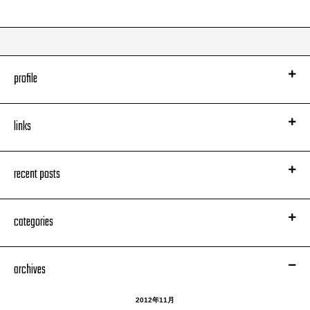
profile
links
recent posts
categories
archives
2012年11月