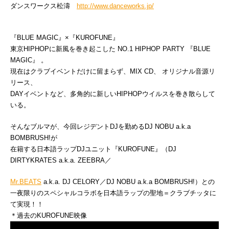
ダンスワークス松濤
http://www.danceworks.jp/
『BLUE MAGIC』×『KUROFUNE』
東京HIPHOPに新風を巻き起こした NO.1 HIPHOP PARTY 『BLUE
MAGIC』 。
現在はクラブイベントだけに留まらず、MIX CD、 オリジナル音源リ
リース、
DAYイベントなど、多角的に新しいHIPHOPウイルスを巻き散らして
いる。
そんなブルマが、今回レジデントDJを勤めるDJ NOBU a.k.a
BOMBRUSH!が
在籍する日本語ラップDJユニット『KUROFUNE』（DJ
DIRTYKRATES a.k.a. ZEEBRA／
Mr.BEATS
a.k.a. DJ CELORY／DJ NOBU a.k.a BOMBRUSH!）との
一夜限りのスペシャルコラボを日本語ラップの聖地＝クラブチッタに
て実現！！
＊過去のKUROFUNE映像