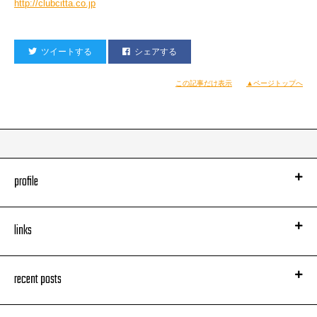
http://clubcitta.co.jp
ツイートする
シェアする
この記事だけ表示
▲ページトップへ
profile
links
recent posts