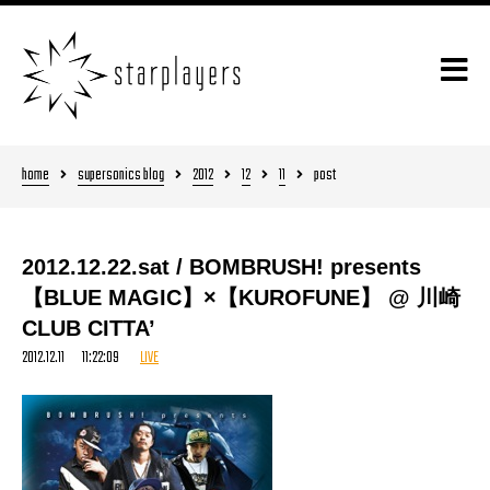
home
supersonics blog
2012
12
11
post
2012.12.22.sat / BOMBRUSH! presents
【BLUE MAGIC】×【KUROFUNE】 @ 川崎
CLUB CITTA’
2012.12.11 11:22:09
LIVE