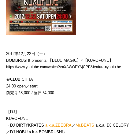
2012年12月22日（土）
BOMBRUSH! presents 【BLUE MAGIC】×【KUROFUNE】
https://www.youtube.com/watch?v=XAWOPYAjCPE&feature=youtu.be
＠CLUB CITTA’
24:00 open／start
前売り \3,000 / 当日 \4,000
【DJ】
KUROFUNE
（DJ DIRTYKRATES
a.k.a.ZEEBRA
／
Mr.BEATS
a.k.a. DJ CELORY
／DJ NOBU a.k.a BOMBRUSH!）