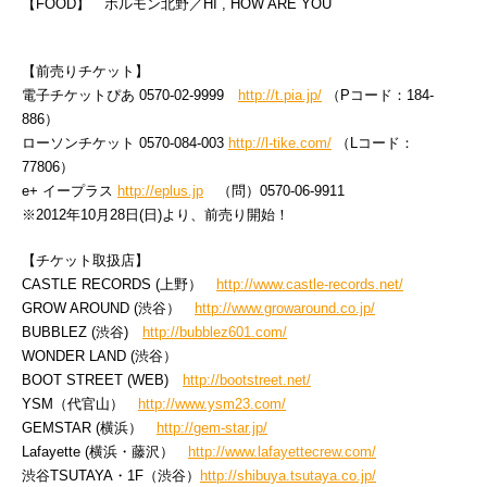
【FOOD】 ホルモン北野／HI , HOW ARE YOU
【前売りチケット】
電子チケットぴあ 0570-02-9999
http://t.pia.jp/
（Pコード：184-
886）
ローソンチケット 0570-084-003
http://l-tike.com/
（Lコード：
77806）
e+ イープラス
http://eplus.jp
（問）0570-06-9911
※2012年10月28日(日)より、前売り開始！
【チケット取扱店】
CASTLE RECORDS (上野）
http://www.castle-records.net/
GROW AROUND (渋谷）
http://www.growaround.co.jp/
BUBBLEZ (渋谷)
http://bubblez601.com/
WONDER LAND (渋谷）
BOOT STREET (WEB)
http://bootstreet.net/
YSM（代官山）
http://www.ysm23.com/
GEMSTAR (横浜）
http://gem-star.jp/
Lafayette (横浜・藤沢）
http://www.lafayettecrew.com/
渋谷TSUTAYA・1F（渋谷）
http://shibuya.tsutaya.co.jp/