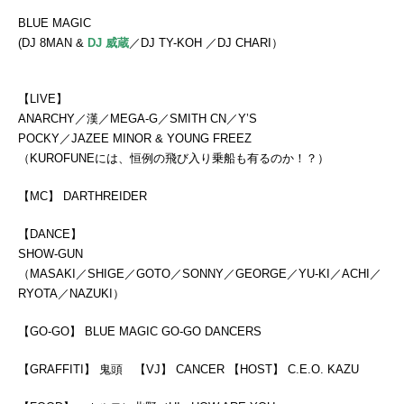
BLUE MAGIC
(DJ 8MAN &
DJ 威蔵
／DJ TY-KOH ／DJ CHARI）
【LIVE】
ANARCHY／漢／MEGA-G／SMITH CN／Y’S
POCKY／JAZEE MINOR & YOUNG FREEZ
（KUROFUNEには、恒例の飛び入り乗船も有るのか！？）
【MC】 DARTHREIDER
【DANCE】
SHOW-GUN
（MASAKI／SHIGE／GOTO／SONNY／GEORGE／YU-KI／ACHI／
RYOTA／NAZUKI）
【GO-GO】 BLUE MAGIC GO-GO DANCERS
【GRAFFITI】 鬼頭 【VJ】 CANCER 【HOST】 C.E.O. KAZU