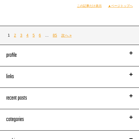
■L？K？O
この記事だけ表示
▲ページトップへ
だからいろんな音楽をひたすら紹介しまくります。
■Ryo Fujimoto（Humanelectro）
以上で今年の記事は最後。
■嫁入りランド
いろいろあったけど今年もありがとうございました！
■弓J x Marii x Sachiho
本日年越しはリキッドルーム（DJ）、渋谷
1
2
3
4
5
6
…
85
次へ »
——————————————————————————–
GAME（DJ）、渋谷R- lounge（スパソニLIVE）
2F【KATA x HOUSE OF LIQUIDOMMUNE「DOPE DORONE
35. Bugatti (beat jack) / SUPER SONICS
profile
EXPERIMENTAL」】
の順で廻るんで乾杯に来てちょーだい！
■KURUSU（FUTURE TERROR） ■KURI（BLACKFOREST）
■RYOSUKE（RUSH）
これは元々はこれ↓
links
■KEIHIN（ALMADELLA） ■Chris SSG（MNML SSGS） ■嶺川貴
子 & DUSTIN WONG
押忍
■KYOKA ■NHK’koyxen ■GONNO ■galcid & 齋藤久師 ■山川冬樹
recent posts
x 五所純子
——————————————————————————–
威蔵
categories
SOUND SYSTEM： ■DOMMUNE天変地異ZOUNDSYSTEM!!!!!
SOUND DESIGN： ■浅田泰（AIR LAB / LIFE FORCE /
DOMMUNE）＆ DOMMUNE PA Crew