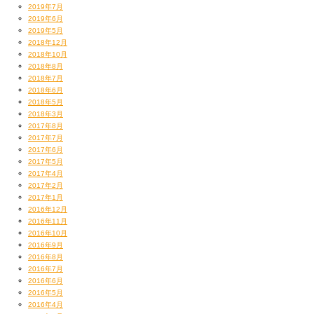
（There will be no parking for guests. Please use public
2019年7月
transportation. No illegal parking.）
2019年6月
2019年5月
2018年12月
2018年10月
2018年8月
INFO
2018年7月
LIQUIDROOM 03(5464)0800
2018年6月
2018年5月
次に、
2018年3月
2017年8月
38. Make It Bun Dem (Alex S. Remix) / Skrillex and
2017年7月
2017年6月
Damian Marley
2017年5月
2017年4月
2017年2月
これはあの超有名な↓
2017年1月
2016年12月
2016年11月
2016年10月
2016年9月
2016年8月
2016年7月
2016年6月
2016年5月
2016年4月