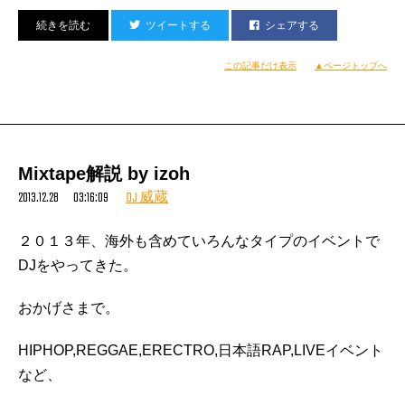
LINE UP
ツイートする
シェアする
あれから二度とやりたくないと思ってた封印のネタ。
2F【HOUSE OF LIQUIDOMMUNE「JUKE vs GORGE」】・JUKE
この記事だけ表示
▲ページトップへ
正直トラウマであり、DJ人生一番の挫折のきっかけだっ
20140101
たルーティンをこのMIXの最後で復活させました。
■EYヨ（BOREDOMES）
■D.J.APRIL（Booty Tune）
■D.J.Fulltono（Booty Tune）
ほんとは、出来た当初凄いお気に入りだったルーティン
■Kent （Pan Pacific Playa / Paisley Parks）＆
Mixtape解説 by izoh
Fruity（SHINKARON）
なのに負けたとたんトラウマになってしまう。
2013.12.28 03:16:09
DJ 威蔵
VS
・GORGE 20140101
バトルって恐ろしいぜー。。
■MOODMAN（HOUSE OF LIQUID / GODFATHER /
２０１３年、海外も含めていろんなタイプのイベントで
SLOWMOTION）
DJをやってきた。
俺が大好きな曲を使ってるし、今では良い思い出になっ
■hanali（GORGE.IN）
た。
■HiBiKi MaMeShiBa（GORGE.IN）
おかげさまで。
■kampingcar（GORGE.IN）
HIPHOP,REGGAE,ERECTRO,日本語RAP,LIVEイベント
——————————————————————————–
https://youtu.be/JtuGzOicssY
など、
↑
2F【HOUSE OF LIQUIDOMMUNE「DOMESTIC NEU! BREAKS」】