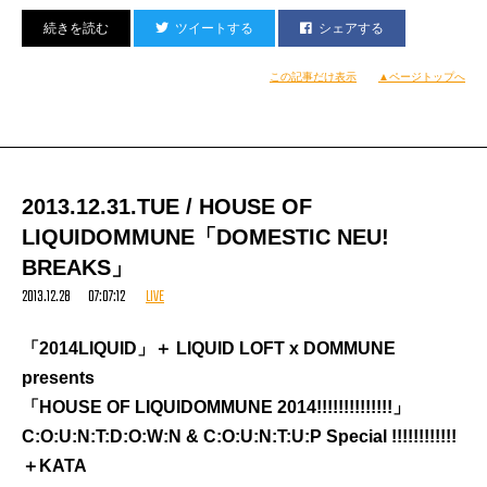
ツイートする
シェアする
DUB STEPにTAROの歌がのるところはかなりいけてる
と思ってる。
この記事だけ表示
▲ページトップへ
ルーティンで使ってる部分はバキバキの激しいところだ
けだが、
実は歌とメロディーが超キレイな曲である。
2013.12.31.TUE / HOUSE OF
reggaeっぽい部分もあり、お気に入りの曲。
LIQUIDOMMUNE「DOMESTIC NEU!
BREAKS」
2013.12.28 07:07:12
LIVE
このZomboyというプロデューサー、
DJ FUMMYの今年のDMCルーティン中でも一曲使われて
「2014LIQUID」＋ LIQUID LOFT x DOMMUNE
る。
presents
「HOUSE OF LIQUIDOMMUNE 2014!!!!!!!!!!!!!!」
https://youtu.be/W6JmZPRashs
C:O:U:N:T:D:O:W:N & C:O:U:N:T:U:P Special !!!!!!!!!!!!
これも良い曲！
＋KATA