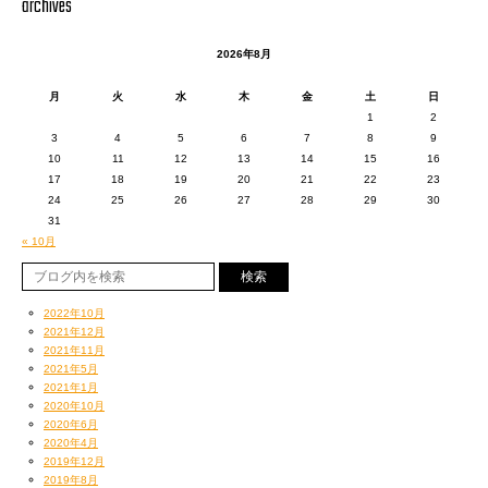
archives
HOST： ■宇川直宏 & DOMMUNE Crew
餅つき： ■ピエール瀧／ANI（スチャダラパー）／篠原ともえ ＜
2026年8月
NEW!!＞
最近の曲では俺が特に好きな曲。
月
火
水
木
金
土
日
1
2
3
4
5
6
7
8
9
この曲を正規ではなくTRAPにREMIXされたのが
TICKET
10
11
12
13
14
15
16
*20歳未満の方のご入場はお断り致します。年齢確認のため、顔写真
17
18
19
20
21
22
23
これ↓
24
25
26
27
28
29
30
付きの公的身分証明書を
https://youtu.be/165gXb6K7co
31
ご持参ください。（You must be 20 and over with photo ID.）
« 10月
*館内への飲食物の持込はご遠慮願います。（Please do not bring food
and drink.）
そこへさらにTRAP部分にTAROがRAPを乗せたのであ
*再入場はお断り致します。（No re-entry.）
る。
2022年10月
*場合によっては入場規制を行うこともございます。予めご了承くださ
2021年12月
い。
2021年11月
TRAPバージョンも非常にかっこ良い。
2021年5月
（We would not let people in when too many people show up.）
2021年1月
*当店にはお客さま用の駐車場のご用意はございません。お車でのご来
2020年10月
TRAPはこのように非正規でいろんなREMIXが存在して
場はご遠慮ください。
2020年6月
るので掘っていくと結構深いぜ！
なお、違法駐車は近隣のお住まいの方々のご迷惑にもなりますので固
2020年4月
2019年12月
く禁止致します。
2019年8月