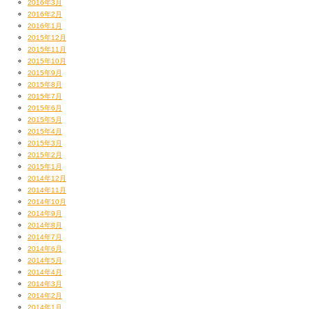
2016年3月
2016年2月
2016年1月
2015年12月
2015年11月
2015年10月
の非正規REMIX
。
2015年9月
2015年8月
2015年7月
これ聞いたことない人いないでしょう。
2015年6月
たぶん、クラブで一番良くかかるDUB STEPだろう。
2015年5月
2015年4月
2015年3月
まさにSkrillex の知名度がREGGAE,HIPHOPでも広まっ
2015年2月
2015年1月
た曲である。
2014年12月
2014年11月
2014年10月
2014年9月
だが、Skrillex が世に名前を知らしめた最初の曲と言え
2014年8月
ばこのへん。
2014年7月
2014年6月
↓
2014年5月
2014年4月
2014年3月
2014年2月
2014年1月