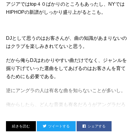
この曲、９０年代最高の名曲。
■ECD
アジアではtop４０ばかりのところもあったし、NYでは
■NOEL&GALLAGHER
HIPHOPの新譜がしっかり盛り上がるとこも。
■DJ NORI（KONTACTO）
HIPHOP好きでこの曲を良くないって言う人なんかいる
■GOTH-TRAD
のかな？
■ALTZ（ALTZMUSICA）
■パードン木村
DJとして思うのはお客さんが、曲の知識があまりないの
高校生の頃、この曲を初めて聞いた時の感動と鳥肌は今
■Shhhhh
はクラブを楽しみきれてないと思う。
でも覚えている。
■漢＆プライマル＆DJ琥珀
■A.K.I.PRODUCTIONS
だから俺らDJはわかりやすい曲だけでなく、ジャンルを
俺ん中で全ジャンル含めてトップクラスに好きな
■OMSB（SIMI LAB）
掘り下げていった選曲をしてあげるのはお客さんを育て
HIPHOPの名作なんで、
■田我流
■DJ TASAKA
るためにも必要である。
■川辺ヒロシ（TOKYO No.1 SOUL SET）
知らない人は是非覚えておいてほしいすね！
■WADA (Co-Fusion)
逆にアングラの人は有名な曲を知らないことが多いし。
■LUVRAW & BTB（Pan Pacific Playa）
■COMPUMA
俺からしたら、どんな音楽も有名だろうがアングラだろ
■KABUTO（CABARET / LAIR）
うがまっさらで聞いているしジャンルの違いなんて
■TWIN PEAKS（HARUKA x YAZI）
BPM(テンポ)の違いというだけ。
■DJ DUCT
ツイートする
シェアする
DJ IZOH
■