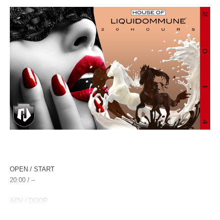
ジャンルはDrum Step。
BonfireやKYOTOとも似ているね。
最後に、
44. 93 Til Infinity × Summer Madness (Routine) DJ
IZOH
OPEN / START
20:00 / –
これは、２００８年地獄にたたき落とされたDMC
JAPAN FINALの最後にやったルーティンをデジタルで再
ADV / DOOR
– / door only 5,000yen(till 21:30 4,000yen)
構築させたもの。