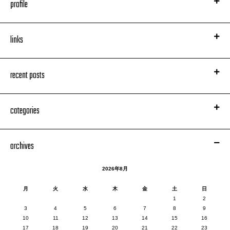
profile
links
recent posts
categories
archives
2026年8月
月
火
水
木
金
土
日
1
2
3
4
5
6
7
8
9
10
11
12
13
14
15
16
17
18
19
20
21
22
23