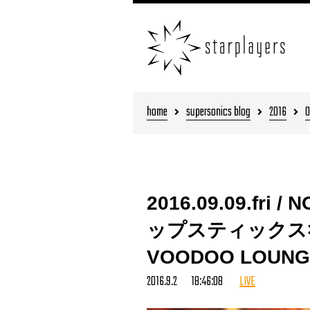
home
supersonics blog
2016
0
2016.09.09.fr
ップスティックス×N.
VOODOO LOUNG
2016.9.2 18:46:08
LIVE