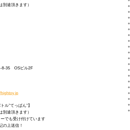
とは別途頂きます）
8-35 OSビル2F
//hightoy.jp
トル”てっぱん”】
とは別途頂きます）
ャーでも受け付けています
記の上送信！