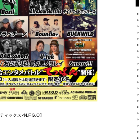
ィックス×N.F.G.O】