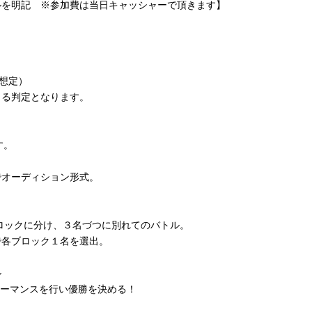
ルを明記 ※参加費は当日キャッシャーで頂きます】
を想定）
よる判定となります。
す。
でオーディション形式。
ロックに分け、３名づつに別れてのバトル。
で各ブロック１名を選出。
ル
ォーマンスを行い優勝を決める！