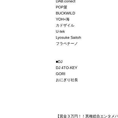
DAB.conect
POP屋
BUCKWILD
YOH+海
カドザイル
U-tek
Lyosuke Saitoh
フラペチーノ
■DJ
DJ 4TO-KEY
GORI
おにぎり社長
【賞金３万円！！異種総合エンタメバ