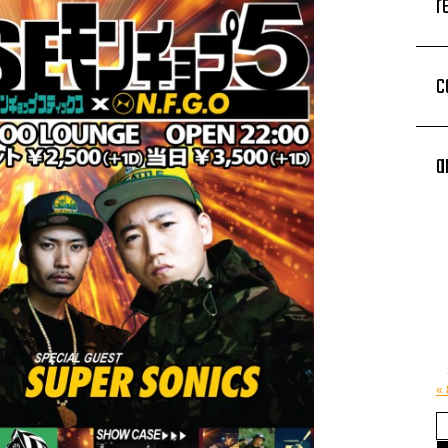
r
c
a
«