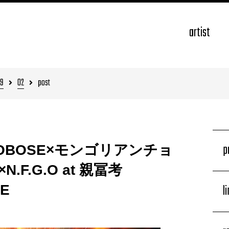
artist
9
02
post
p
i / NOBOSE×モンゴリアンチョ
F.G.O at 親冨考
l
E