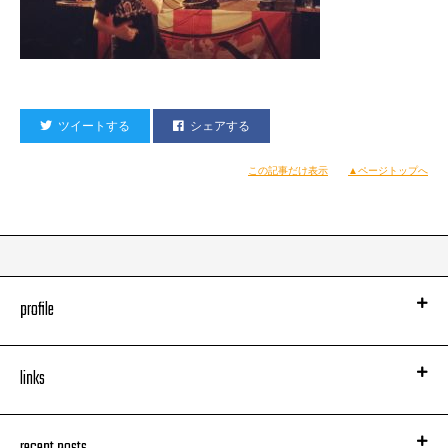
ツイートする
シェアする
この記事だけ表示
▲ページトップへ
profile
links