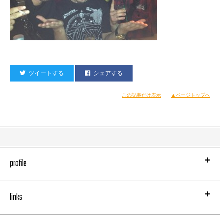
ツイートする
シェアする
この記事だけ表示
▲ページトップへ
profile
links