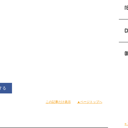
r
c
a
する
この記事だけ表示
▲ページトップへ
«