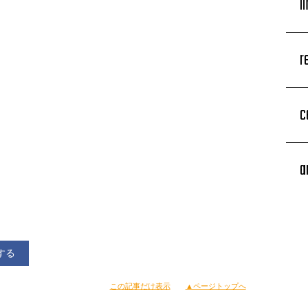
l
r
c
a
する
この記事だけ表示
▲ページトップへ