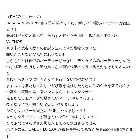
＜DABOメッセージ＞
HAAAAANDS UP!!!! さぁ手を挙げてくれ、新しい日曜のパーティーが始ま
るぜ！
会場は渋谷のど真ん中、言わずと知れた円山町、坂の真ん中CLUB
VUENOS！
真夜中の渋谷で数々の伝説を生んできた名物クラブだ、
聞いたことないなんて言わせないぜ。
しかもこれは夜中のパーティーじゃない、デイタイムのパーティーなんだ。
つまり夜中だけじゃ遊び足りない百戦錬磨のクラブ番長たちはもちろんのこ
と、
普段からクラブに行きたくても行けない君や君や君！
まず我々は君たちに新しい遊び場を提供したく思いこの企画を立てたのさ。
中高生に夜勤の君、若いママさんにキッズダンサー。
俺もあたしもクラブで騒ぎたい？OK、やりましょう！
今旬なライブが観たい？OK、やりましょう！
今旬なダンサーが観たい？OK、やりましょう！
今旬なクラブプレイが聴きたい？OK、やりましょう！
とまぁなにやら孫さん風だがもちろん損はさせません。
ホストの俺、DABOとDJ SAATが責任を持ってあなたを最高の空間に導きま
す！