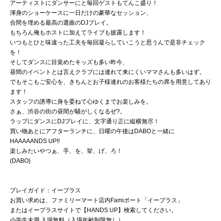
アーティストにダンサーにと毎回ゲストもてんこ盛り！
渾身のショーケースに一日だけの豪華なセッション、
合間を埋める最高の選曲のDJプレイ。
もちろん俺もホストに加えてライブも披露します！
いつもとひと味違った工夫を毎回凝らしていこうと思うんで是非チェック
を！
そしてダンスに目覚めたキッズも多い昨今、
昼間のイベントとは言えクラブには連れて来にくいママさんも多いはず。
でもそこもご安心を、きちんとお子様連れのお客様たちの席を用意してあり
ます！
スタッフの誘導に身を委ねて心ゆくまでお楽しみを。
さぁ、渋谷の街の昼間が騒がしくなるぜ?。
ラップにダンスにDJプレイに、文字通り正に縦横無尽！
買い物あとにアフターランチに、日曜の午後はDABOと一緒に
HAAAAANDS UP!!
楽しみたいやつぁ、手、を、挙、げ、ろ！
(DABO)
プレイガイド：イープラス
お買い求めは、ファミリーマート店内Famiポート「イープラス」
またはイープラスサイトで【HANDS UP】検索してください。
小学生未満 入場無料（入場年齢制限無し）