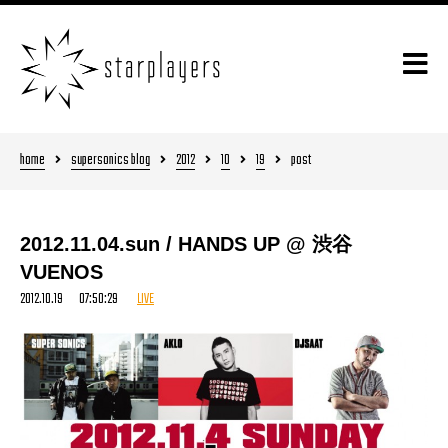
home
supersonics blog
2012
10
19
post
2012.11.04.sun / HANDS UP @ 渋谷
VUENOS
2012.10.19 07:50:29
LIVE