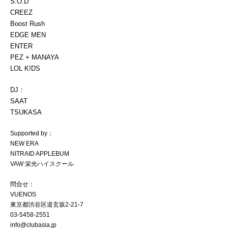
S.O.D
CREEZ
Boost Rush
EDGE MEN
ENTER
PEZ + MANAYA
LOL K!DS
DJ：
SAAT
TSUKASA
Supported by：
NEW ERA
NITRAID APPLEBUM
VAW 栄光ハイスクール
問合せ：
VUENOS
東京都渋谷区道玄坂2-21-7
03-5458-2551
info@clubasia.jp