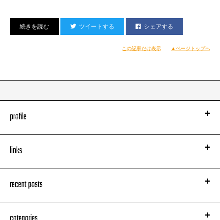
URL :
http://www.gunmastarfes.com/
FB :
http://www.facebook.com/GUN.MASTAR.FES?ref=hl
Twitter :
https://twitter.com/GUNMASTARFES
ツイートする
シェアする
この記事だけ表示
▲ページトップへ
＜出演者＞
きゃりーぱみゅぱみゅ / POLYSICS / 私立恵比寿中学 / たむらぱん /
黒猫チェルシー /
SUPER SONICS
/鎮座DOPENESS & DOPING BAND /HaKU / 快速東
京 / Fragment × leno /
アスタラビスタ /岡村靖幸 / HOME MADE 家族 / HNC / and more
profile
DJ：大沢伸一 / TOMOYUKI TANAKA（FPM） / DJ ダイノジ /
tomad（MaltineRecords）/
links
DJ WILDPARTY / TeddyLoid / ヒゲドライバー / DJ
HATO（INSPIRIT、まろやかフェスティバル） /
DJ HIROAKI（PSYCHOGEM、BLACKOUT、ene） / DJ YO-
recent posts
HEY（HAGAKURE） / RAM RIDER /
OL Killer / and more
categories