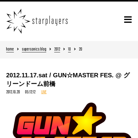
home
supersonics blog
2012
10
20
2012.11.17.sat / GUN☆MASTER FES. @ グ
リーンドーム前橋
2012.10.20 05:12:12
LIVE