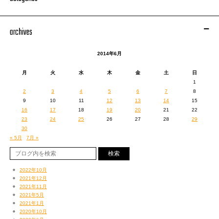
verse部分もちゃんとメロディーがあってという感じですね。
ですが、レコーディングの時に、一回ブースに入って歌い終えた後、
archives
この曲のプロデューサーALI-KICKがですね、
「たろちゃん、試しにメロディ全部なしで、歌詞そのままでラップにしてみ
てくれない？」と。
2014年6月
メロディーの付いてた歌詞をそのままラップに直すとどうなるか。
月
火
水
木
金
土
日
伸ばしたりする部分がなくなるので、ものすごくスカスカになるんですね。
1
2
3
4
5
6
7
8
ラップを前提としていない符割りだったから、どうだろうなーと思いつつ
9
10
11
12
13
14
15
も、
16
17
18
19
20
21
22
とりあえずやってみようと言うことで、ラップしてみました。
23
24
25
26
27
28
29
30
« 5月
7月 »
そうしたらALI-KICKは、
「今の歌い慣れてない感じめっちゃいい。
何回か歌って上手くなってくると今の雰囲気損なわれちゃうから、次のテイ
2022年10月
クで決めちゃおう。」と。
2021年12月
2021年11月
2021年5月
2021年1月
すごいこと言うなこの人は、と思った次第です。
2020年10月
ちなみにこの曲が一番最後に録った曲で、