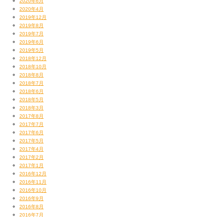
2020年6月
それまでの曲は、レコーディング中もSHIMIによる厳しいディレクション
2020年4月
で、
2019年12月
何度も歌い直しさせられたりということが基本だったから、
2019年8月
2019年7月
色々と新鮮でした。
2019年6月
曲作り、歌うこと。面白く、やはり奥が深いなーと。
2019年5月
2018年12月
2018年10月
2018年8月
2018年7月
2018年6月
さて、それではじっくり歌詞を読んでみていただけたらと思います。
2018年5月
2018年3月
2017年8月
2017年7月
2017年6月
2017年5月
2017年4月
2017年2月
2017年1月
夕方5時のチャイム まだ鳴らないでくれよな
2016年12月
下らないことで腹抱え笑い転げてる時にふと我に返る
2016年11月
いいとこなんだ今 まだまだ全然遊び足りない
2016年10月
子供の頃と変わりゃしない 時間が半日ずれただけだしな
2016年9月
放課後のドッジボールからバー前のサイファー
2016年8月
2016年7月
なけなしの小遣いで買った駄菓子が