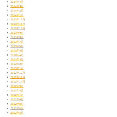
友が増える喜びを知った
2014年4月
いまだにあいつの名字も知らない
2014年3月
2014年2月
重たい扉開けたときから
2014年1月
音の洪水 溺れたまま
2013年12月
泳ぎ着く岸は 見えなくてもいいぜ
2013年11月
まだまだロックしてくれよDJ
2013年10月
2013年9月
2013年8月
2013年7月
2013年6月
2013年5月
2013年4月
2013年3月
2013年2月
2013年1月
2012年12月
2012年11月
2012年10月
2012年9月
2012年8月
2012年7月
2012年6月
2012年5月
2012年4月
2012年3月