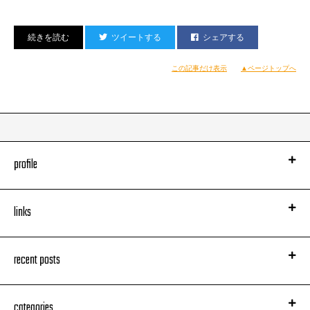
めっちゃ踊ってる人もいれば、乾杯しまくってる人もいれば、
熱く語ってる人、ナンパしてる人。。。
もう、全然バラバラで、それぞれ勝手に超楽しんでる。
ツイートする
シェアする
それでも一つのgrooveが流れてる感覚。
そういうのってクラブの醍醐味だと思うんですよね。
この記事だけ表示
▲ページトップへ
で、正直、
他の曲のように、
ラインごとに細かく解説付けるような箇所は全然なくてですね。。。
profile
何せめちゃくちゃストレートなものですから。。。
links
まあ、せっかくなので、こぼれ話を一つ。
recent posts
この曲、元々、ラップというよりは、歌寄りのフローのアプローチをしてま
した。
categories