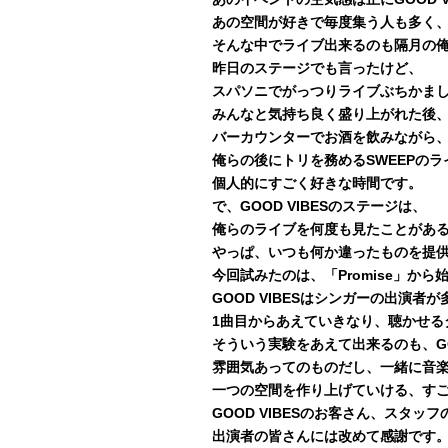
あの空間が好きで毎度集う人も多く
そんな中でライブ出来るのも隔月の
昨日のステージでも言ったけど、
スパソニでがっつりライブぶちかま
みんなと気持ち良く盛り上がれた後
バーカウンターでお酒を飲みながら
俺らの後にトリを務めるSWEEPの
個人的にすごく好きな時間です。
で、GOOD VIBESのステージは、
俺らのライブを何度も見たことがあ
やっぱ、いつも何か違ったものを提
今回試みたのは、「Promise」か
GOOD VIBESはシンガーの出演
1曲目からあえていきなり、聴かせる
そういう実験をあえて出来るのも、GO
雰囲気あってのものだし、一緒に音
一つの空間を作り上げていける、す
GOOD VIBESのお客さん、スタッ
出演者の皆さんには改めて感謝です