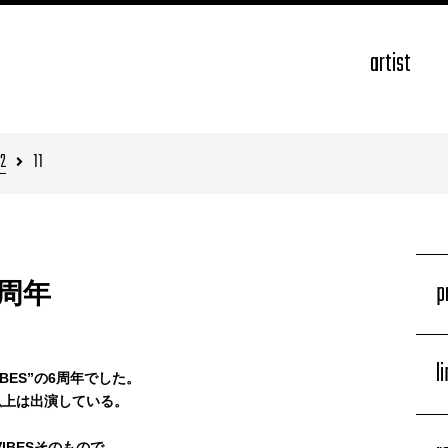
artist
2
11
p
6周年
l
BES”の6周年でした。
年以上は出演している。
IBESそのもので、