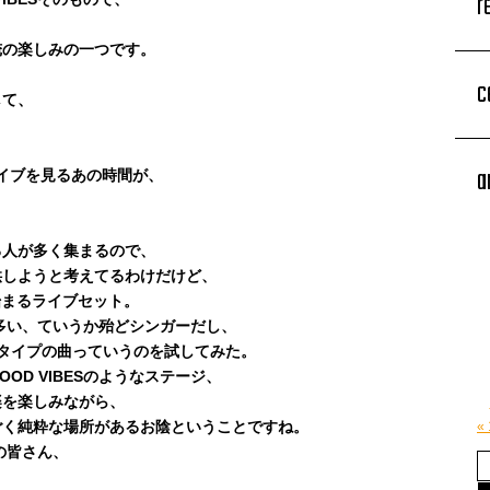
r
、
俺の楽しみの一つです。
c
して、
、
、
a
ライブを見るあの時間が、
る人が多く集まるので、
供しようと考えてるわけだけど、
ら始まるライブセット。
者が多い、ていうか殆どシンガーだし、
タイプの曲っていうのを試してみた。
OD VIBESのようなステージ、
楽を楽しみながら、
ごく純粋な場所があるお陰ということですね。
«
フの皆さん、
。