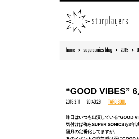
home
supersonics blog
2015
0
“GOOD VIBES” 
2015.2.11 20:40:29
TARO SOUL
昨日はいつも出演している”GOOD VI
気付けば俺らSUPER SONICSも3
隔月の定番化してますが、
あのイベントの空気感は正にGOOD V