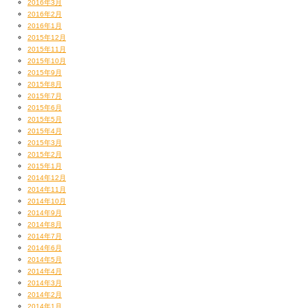
2016年3月
TAROは真面目だからきっと良い夫婦となってくれるでしょう。
2016年2月
かなでもなんかうまいこと、TAROを支えていってあげてくれ。
2016年1月
子供はいつになるんだろ？
2015年12月
2015年11月
2015年10月
おめでとうございます！
2015年9月
2015年8月
2015年7月
2015年6月
みなさんもどんどん結婚しちゃってください。少子化だからね。
2015年5月
2015年4月
2015年3月
2015年2月
俺は、
2015年1月
2014年12月
ほっといてくださいー
2014年11月
2014年10月
2014年9月
2014年8月
笑
2014年7月
2014年6月
2014年5月
2014年4月
最後に、
2014年3月
2014年2月
2014年1月