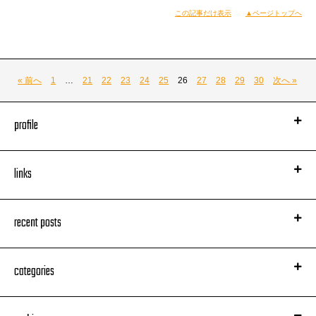
この記事だけ表示
▲ページトップへ
IZOH
« 前へ
1
…
21
22
23
24
25
26
27
28
29
30
次へ »
profile
links
recent posts
categories