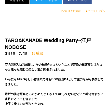
SHOTAはZ2ミキサーを駆使したスタイルを早めに取り入れてたけど、それ
の完成系だと思いますこれが。
この記事だけ表示
▲ページトップへ
DMCの時に言ったんだけど、Cueボタンなど駆使する技はそりゃ、そうい
うミキサー使うんなら当然必要なんだけど、大事なのは純粋にターンテーブ
ルの使い方をおろそかにしてはいけないということ。
ターンテーブルでの技術がしっかりカッコ良くてそこにデジタル技術が上手
TARO&KANADE Wedding Party~江戸
く融合してるものがNEXT LEVELと言える。
NOBOSE
SHOTAのこのセットはターンテーブルとデジタルが見事に合わさってる。
2016.2.23 21:17:58
DJ 威蔵
だからJAPANで優勝したと思う。
TAROSOULが結婚し、その結婚Partyということで普通の披露宴とはちょ
っと違った感じの楽しい宴が開催されました。
何度もいろんなところで言ってるけど、どんなにデジタルが進化したとして
も、ターンテーブリズムの魅力や楽しさはターンテーブルをカッコ良く使っ
いかにもTAROらしい雰囲気で俺もBGM担当DJとして微力ながら参加して
てこそのもの。
きました。
これはこの先変わらないよ多分。
最近の俺は写真とるのがめんどくさくてUPしてないけどこの時はさすがに
多目にとっておきました。
上手く撮るの大変なんだよね。