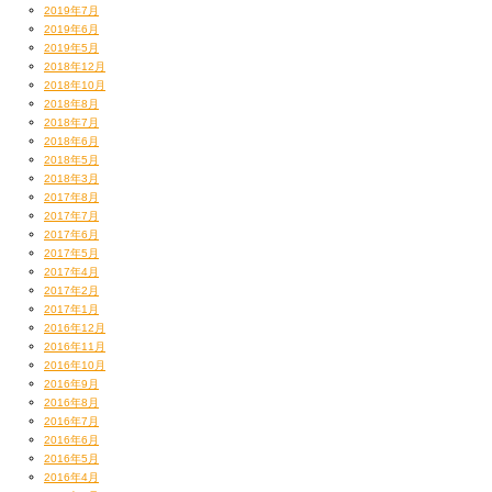
上の２枚は、アフターの江戸NOBOSEでの写真。
2019年7月
俺のREAL兄貴と、何年ぶりに会った元マネージャーのZOO-KAが来てくれ
2019年6月
て大変レアな写真となりました。
2019年5月
2018年12月
2018年10月
2018年8月
正直、パーティーから飲み始めてたもんだから朝方の記憶がありません。
2018年7月
ぶっちゃげ、写真撮った記憶もない。
2018年6月
そのくらいこの日はぶっ飛びました。
2018年5月
ミキサーのフェーダーはLIVE前に折るししかもなくすしw
2018年3月
見つかったけど。
2017年8月
2017年7月
2017年6月
2017年5月
博多から来てくれた人たちも、東京や関東のお客さん、アーティスト関連の
2017年4月
皆様もありがとう&お疲れでした！
2017年2月
2017年1月
2016年12月
また江戸NOBOSEやりたいスネ！
2016年11月
結婚Partyは一回だけでお願いします！
2016年10月
2016年9月
2016年8月
2016年7月
2016年6月
2016年5月
俺がTAROたちのことを言うのもなんだけど、
2016年4月