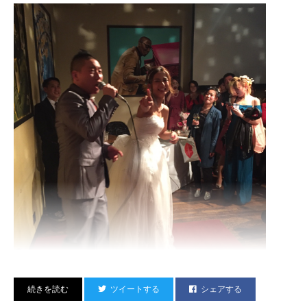
このセットでなぜ世界で勝てなかったか。。
それは難しいけど、さっきも書いたターンテーブルでの純粋な技術はこの先
も大事だしそこの勝負も忘れてはいけない。
でも、ボタン駆使したターンテーブリズムでは最高にカッコ良かったと思い
ます。
盛り上げ方もバッチリだったはずだし。
この先ターンテーブリズムはどう進化していくんだろうか？
このSHOTAや去年のWorld ChampのPLAYはNEXT LEVELへの入り口。
俺のDJブースの位置からだとこの写真が一番だね。
俺も毎日未来のターンテーブリズムについて考えています。
ツイートする
シェアする