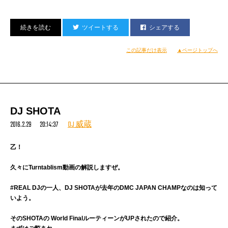
ツイートする
シェアする
2016.3.18(金) juice
@SOUND MUSEUM VISION
OPEN 22:00
この記事だけ表示
▲ページトップへ
HP:
http://www.vision-tokyo.com/event/juice-6
DOOR:3500/1D
【GAIA】
LIVE: 般若
DJ SHOTA
Creepy Nuts(R-指定 & DJ 松永）
DJ: MIGHTY CROWN / DJ DIRTYKRATES a.k.a. ZEEBRA / HABANERO
2016.2.29 20:14:37
DJ 威蔵
POSSE /
DJ IZOH
/ TAKU / GIANN / MASAKI
乙！
【DEEP】〈HIP HOP〉
久々にTurntablism動画の解説しますぜ。
BOBBY / TAKUYA / MONCHI / PSYCO / UG / ToMo / RYOTA / KENGO
#REAL DJの一人、DJ SHOTAが去年のDMC JAPAN CHAMPなのは知って
【WHITE】
いよう。
TBA
そのSHOTAの World FinalルーティーンがUPされたので紹介。
【D-LOUNGE】〈HIP HOP / R&B / CLASSIC〉