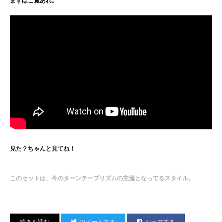
まずはご覧あれ。
TAKMA / SU / BETTY / TTAGG / K’ma / NAMI / ASSY / HIRO
見た？ちゃんと見てね！
このセットは、今のターンテーブリズムの主流となってるスタイル。
ミキサーのボタンやエフェクトなどを上手く取り入れたPLAYと言うのが現
代ターンテーブリズムです。
ツイートする
シェアする