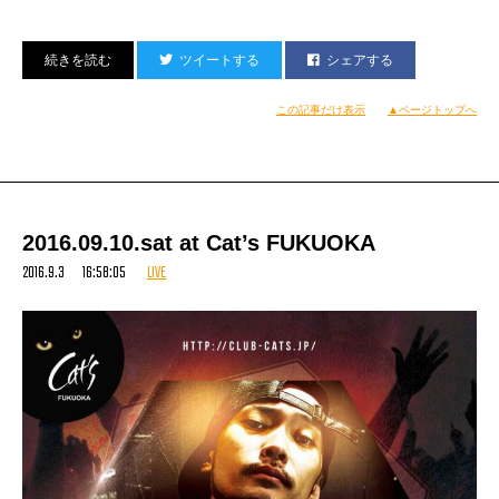
観戦3000円/1人(1D)
ツイートする
シェアする
12時Entry.13時Start.20時Close
バトルメニュー:BBOY3on3バトル
この記事だけ表示
▲ページトップへ
1人.2人での参加も可能
ジャッジ: アツキ(RAB.Waseda Breakers)
ユウヤ(The Floorriorz.Real Crime)
創 (CAMPO LARGO)
DJ: Psyder(Black Flare)
MACHI(Black Flare)
2016.09.10.sat at Cat’s FUKUOKA
MC: SUV(NAT)
2016.9.3 16:58:05
LIVE
ゲストLIVE MC:
TARO SOUL
Gacchi
賞金:優勝チーム50000円
協賛:殿岡プロダクツ.クジラ商店.West Monkey Creation
予選〜本選までの流れ:➀ベスト16ピックアップ（ベスト8まで1人1ムーブ）
➁準決勝、決勝からキングオブファイター方式(勝ち抜き法、勝者が続けて
バトルを行い団体の勝敗を決する)という形で行われます。
ここからはDJの選曲した曲にのせ、ゲストMCの方によるフリースタイルラ
ップが導入されます。