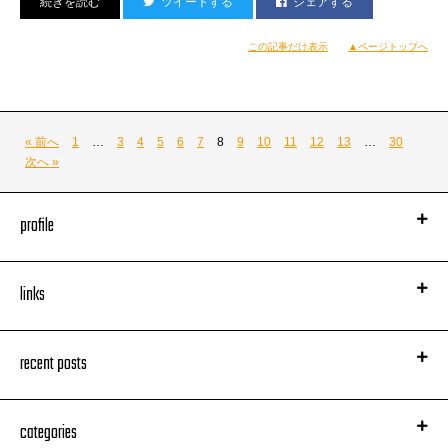
ツイートする
シェアする
【NOBOSE×モンゴリアンチョップスティックス×N.F.G.O】
開催日 2016.09.09（金）
場所 親冨考VOODOO LOUNGE
この記事だけ表示
▲ページトップへ
時間 オープンスタート 22:00
料金 前売チケット ￥2,500（＋１D）当日 ￥3,500（＋1D）
« 前へ
1
…
3
4
5
6
7
8
9
10
11
12
13
…
30
次へ »
■SPECIALゲスト
SUPER SONICS
ISOPP
profile
■LIVE
MARRR
links
鮫島成彬
Basil
recent posts
■SHOW CACE
AfroJackClassics
ダイナマイトポッパーズ
categories
Bouncia＋