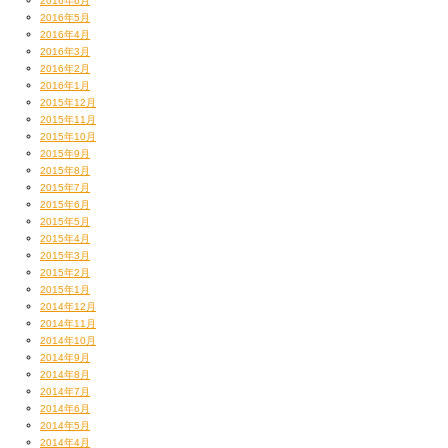
2016年6月
限定36名
2016年5月
2016年4月
[ルール]（※36名エントリーの場合を想定）
2016年3月
①ジャッジは全てオーディエンスによる判定となります。
2016年2月
②相手に触れてはいけない。
2016年1月
③道具使用OK！
2015年12月
④音源はこちらのDJが音出し致します。
2015年11月
2015年10月
■１回戦
2015年9月
１分以内の１ムーブパフォーマンスでオーディション形式。
2015年8月
６名×６ブロックから各１名を選出。
2015年7月
■２回戦
2015年6月
１回戦にて選出された６名をA・Bブロックに分け、３名づつに別れてのバ
2015年5月
トル。
2015年4月
2015年3月
１分以内の１ムーブパフォーマンスで各ブロック１名を選出。
2015年2月
■決勝
2015年1月
２回戦で選出された２名によるバトル
2014年12月
決勝のみ、 １分以内の2ムーブパフォーマンスを行い優勝を決める！
2014年11月
2014年10月
2014年9月
2014年8月
2014年7月
2014年6月
2014年5月
2014年4月