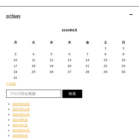
DAB.conect
POP屋
archives
BUCKWILD
YOH+海
カドザイル
2026年8月
U-tek
Lyosuke Saitoh
月
火
水
木
金
土
日
フラペチーノ
1
2
3
4
5
6
7
8
9
10
11
12
13
14
15
16
17
18
19
20
21
22
23
■DJ
24
25
26
27
28
29
30
DJ 4TO-KEY
31
GORI
« 10月
おにぎり社長
2022年10月
2021年12月
2021年11月
2021年5月
【賞金３万円！！異種総合エンタメバトル”てっぱん”】
2021年1月
エントリー費 ￥1,500（※入場料とは別途頂きます）
2020年10月
限定36名悪ノリレイ
2020年6月