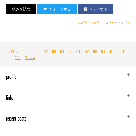
ツイートする
シェアする
■DANCE■
LOOK
DRAGON GATE vol.8
この記事だけ表示
▲ページトップへ
TAKAYUKI from ROOF TOPS
RUFF RYDERS
■12月8日 土曜日 at CLUBSEVEN
■OPEN 22:00
■POLE DANCE■
■CLOSE 6:00
Nica
« 前へ
1
…
91
92
93
94
95
96
97
98
99
100
101
■前売り 2,500円 with 1DRINK
…
111
次へ »
■当日 3,000円 with 1DRINK
■SIDE MC■
LAZY SIMON
MAIN SIDE
profile
■SPECIAL GUEST LIVE SUPERSONICS(TAROSOUL&DJ 威蔵)
■SPECIAL TURNTABLE SHOW DJ 威蔵 (2012 DMC WORLD
※ACIDROOMでは20歳未満の方の入場はお断りしています‼
CHAMPION )
links
■GUEST LIVE SAVIORR&裸武
※IDチェックを行う場合がありますので、写真付きの身分証明書をお
■RELEASE LIVE Siro da funk
持ち下さい‼
※12月2日 FREE DL ALBUM 【ALIVE】リリース
recent posts
■DJ YOSHII,SATORU,NOBITA,AYANA
■SOUND LEGAL HOUSE aka 初芽サウンド
■主催/企画■
■MC USU aka SQUEZ
ACIDROOM/DJ TAMA a.k.a SPC FINEST