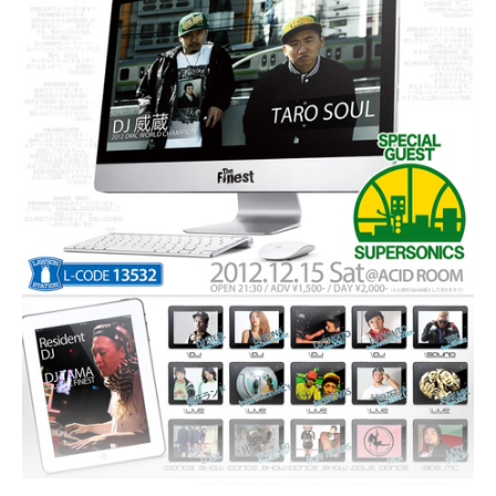
日程：2012年12月20日（木）
会場: 表参道GROUND
OPEN: 18:30 START: 19:30 END: 21:30
オープニングアクト: KLOOZ
Guest : AKLO,SHUN,将絢,晋平太,
TARO SOUL
,ROMANCREW,etc…
================================================
主催・企画：DREAM BOY
制作：CITTA’ WORKS
後援/協力:株式会社インクストゥエンター
総合問い合わせ:チッタワークス 044-276-8841
（平日12:00～13:00 / 16:00～19:00）
=================================================