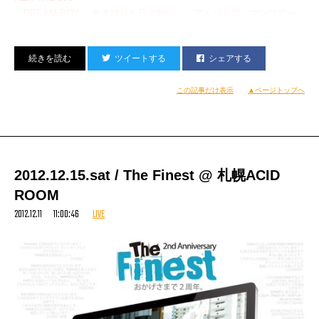
「DREAM BOY ～ある晴れた日の朝に～」アルバムワンマンツアー
前売り ￥3.000 （消費税込み） 当日￥3.500 （消費税込み）
※入場時にﾄﾞﾘﾝｸ代が別途必要です。
ツイートする
シェアする
※オールスタンディング
この記事だけ表示
▲ページトップへ
大阪会場
日程：2012年12月14日（金）
会場: 心斎橋CONPASS
OPEN: 18:30 START: 19:30 END: 21:30
オープニングアクト: KLOOZ, KOPERU & DJ FUMMY
2012.12.15.sat / The Finest @ 札幌ACID
Guest : ERONE,MINT,etc…
ROOM
2012.12.11 11:00:46
LIVE
名古屋会場
日程：2012年12月15日（土）
会場: Transit Studio
OPEN: 18:00 START: 19:00 END: 21:00
オープニングアクト: KLOOZ
東京会場