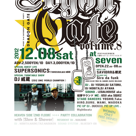
TARO SOUL
DJ 威蔵 (2012 DMC WORLD CHAMPION)
■RESIDENT DJ■
DJ TAMA a.k.a. SPC FINEST
■DJ■
DJ STEEL from 5CRU
DJ RONA from Crown Bee ENT.
DJ TAKATO from 5CRU
DJ TAKUTO from MAKE ME RECORDS
■SOUND■
TEK from REALIZE
■LIVE■
韻牙ランド
interaction MC’s
McBROVAS
ROZETTA from 街おこし
JOKE MIC from JOKE