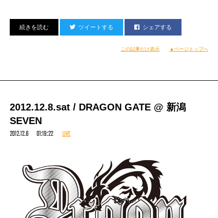
ツイートする
シェアする
ACIDROOM×DJ TAMA a.k.a. SPC FINEST PRESENTS
この記事だけ表示
▲ページトップへ
◆◆◆ THE FINEST ◆◆◆
——-2nd Anniversary——-
2012.12.15
.SATURDAY
@ACIDROOM
2012.12.8.sat / DRAGON GATE @ 新潟
SEVEN
OPEN
21:30
2012.12.6 01:19:22
LIVE
■料金システム■
ADV ¥1500
DAY ¥2000
※入場時1drink購入して頂きます‼
■SPECIAL GUEST■
SUPER SONICS