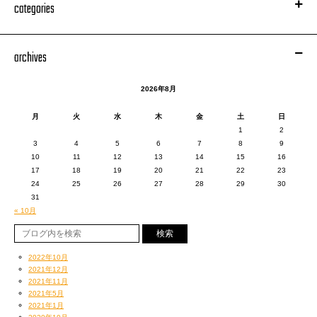
categories
■STAGE DANCERS YOSHIO,TakaH1RO,GURU, MAMI, MADOKA
■運営■
■PIC UP DJ DUCKXX
ACIDROOM
■PIC UP LIVE Hightbeatz
archives
札幌市中央区南4条西6丁目 札幌タイキビル地下3階
HEAVEN SIDE(2nd floor )
TEL
011-532-9155
Party collaboration meets Slow & Shower
2026年8月
■RESIDENT DJ NAKANO
月
火
水
木
金
土
日
■DJ NOBITA,NAOKI,TA2,NAGUKEN
1
2
■SOUND SYSTEM BLUESKY-08
3
4
5
6
7
8
9
10
11
12
13
14
15
16
17
18
19
20
21
22
23
チケットインフォメーション
24
25
26
27
28
29
30
dragongate_niigata@yahoo.co.jp
31
« 10月
2022年10月
2021年12月
2021年11月
2021年5月
2021年1月