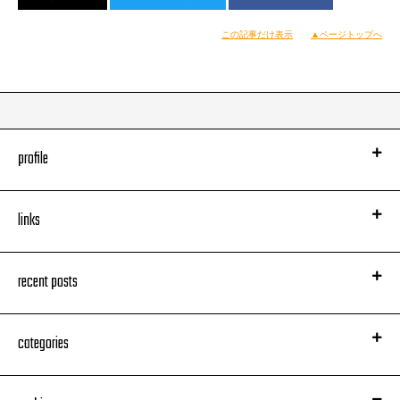
この記事だけ表示
▲ページトップへ
profile
links
recent posts
categories