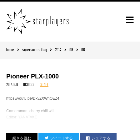
home
supersonics blog
2014
08
06
Pioneer PLX-1000
2014.8.6 18:01:33
STAFF
https://youtu.be/DxyZXWhOEZ4
Cameraman: cherry chill will
Editor: YANATAKE
ツイートする
シェアする