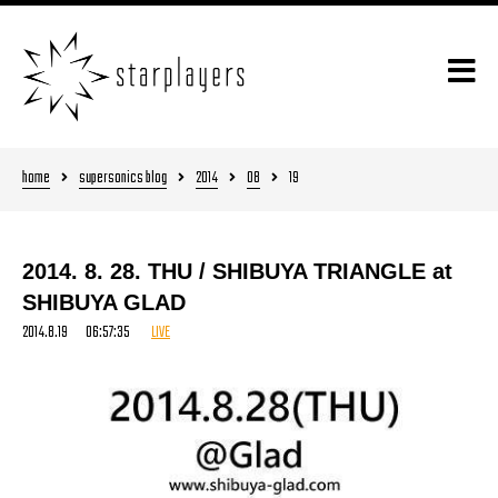
home
supersonics blog
2014
08
19
2014. 8. 28. THU / SHIBUYA TRIANGLE at
SHIBUYA GLAD
2014.8.19 06:57:35
LIVE