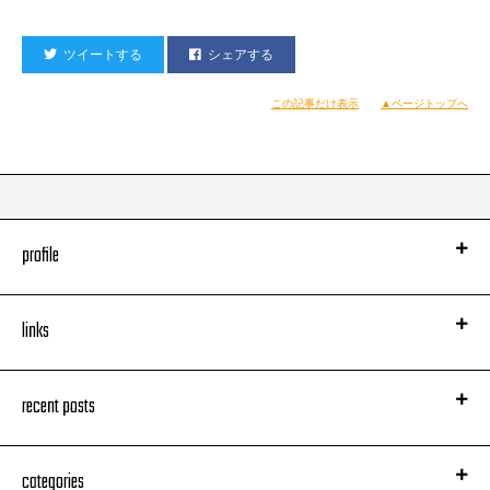
ツイートする
シェアする
この記事だけ表示
▲ページトップへ
profile
links
recent posts
categories