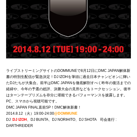
ライブストリーミングサイトのDOMMUNEで8月12日にDMC JAPAN解体新
書の特別生配信が緊急決定！DJ IZOHを筆頭に過去日本チャンピオンに輝い
たDJたちが大集合。前半はDMC JAPANを徹底解剖すべく昨年の復活までの
経緯や、今年の予選の総評、決勝大会の見所などをトークセッション。後半
はターンテーブリズムを存分に堪能できるパフォーマンスを披露します。
PC、スマホから視聴可能です。
DMC JAPAN FINAL直前SP！DMC解体新書！
2014.8.12（火）19:00-24:00
@DOMMUNE
DJ :
DJ IZOH
、DJ BUNTA、DJ NORIHITO、DJ SHOTA 司会進行 :
DARTHREIDER