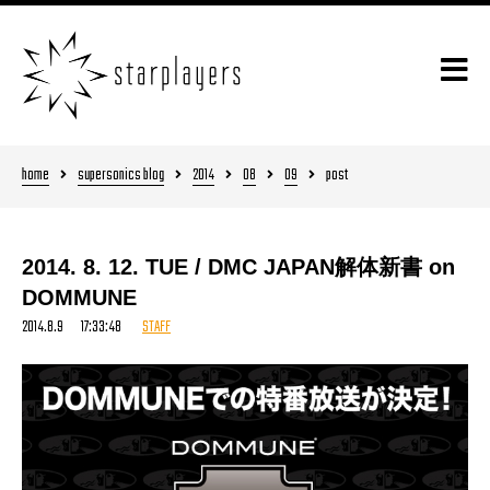
home
supersonics blog
2014
08
09
post
2014. 8. 12. TUE / DMC JAPAN解体新書 on
DOMMUNE
2014.8.9 17:33:48
STAFF