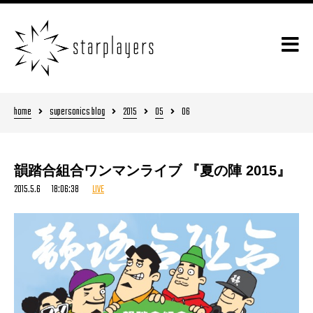
home
supersonics blog
2015
05
06
韻踏合組合ワンマンライブ 『夏の陣 2015』
2015.5.6 18:06:38
LIVE