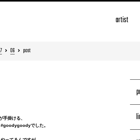
artist
7
06
post
p
l
輩が手掛ける、
oodygoodyでした。
もやってるんですが、