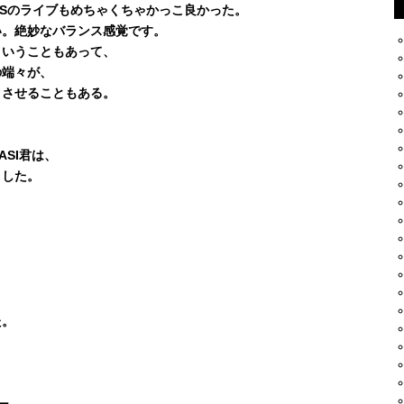
SONGSのライブもめちゃくちゃかっこ良かった。
い。絶妙なバランス感覚です。
ということもあって、
の端々が、
クさせることもある。
SI君は、
ました。
た。
ィー、