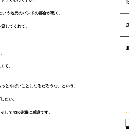
r
ATという地元のバンドの都合が悪く、
c
が力を貸してくれて、
a
は、
良くて、
もっとやばいことになるだろうな、という、
ブしたい。
、そして43K先輩に感謝です。
«