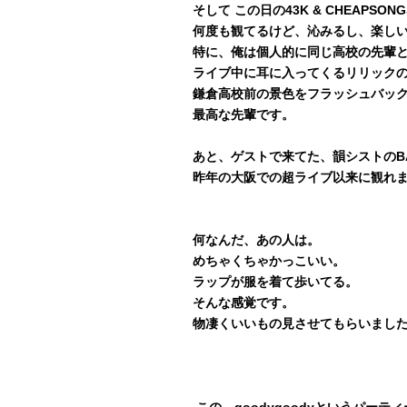
そして この日の43K & CHEAP
何度も観てるけど、沁みるし、楽し
特に、俺は個人的に同じ高校の先輩
ライブ中に耳に入ってくるリリック
鎌倉高校前の景色をフラッシュバッ
最高な先輩です。
あと、ゲストで来てた、韻シストのBA
昨年の大阪での超ライブ以来に観れ
何なんだ、あの人は。
めちゃくちゃかっこいい。
ラップが服を着て歩いてる。
そんな感覚です。
物凄くいいもの見させてもらいまし
この、goodygoodyというパーテ