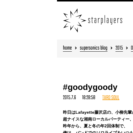
home
supersonics blog
2015
0
#goodygoody
2015.7.6 18:28:58
TARO SOUL
昨日はLafayette藤沢店の、小柳先
超ナイスな湘南ローカルパーティー、#g
昨年から、夏と冬の年2回体制で、
俺は、バンドでのソロライブをいつ