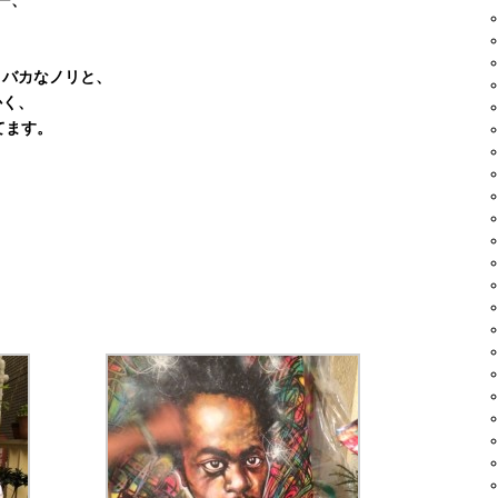
、バカなノリと、
かく、
れてます。