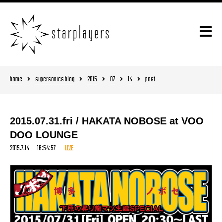
home
supersonics blog
2015
07
14
post
2015.07.31.fri / HAKATA NOBOSE at VOO
DOO LOUNGE
2015.7.14 16:54:57
LIVE