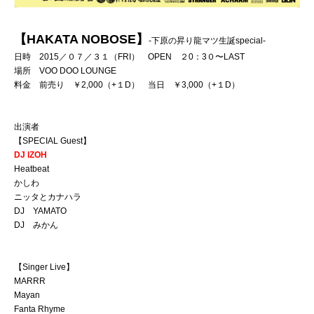
【HAKATA NOBOSE】
-下原の昇り龍マツ生誕special-
日時 2015／０７／３１（FRI） OPEN ２0：3０〜LAST
場所 VOO DOO LOUNGE
料金 前売り ￥2,000（+１D） 当日 ￥3,000（+１D）
出演者
【SPECIAL Guest】
DJ IZOH
Heatbeat
かしわ
ニッタとカナハラ
DJ YAMATO
DJ みかん
【Singer Live】
MARRR
Mayan
Fanta Rhyme