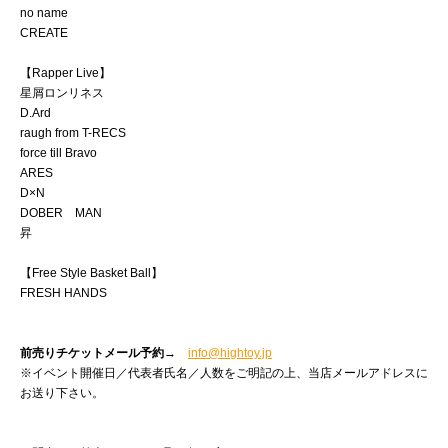
no name
CREATE
【Rapper Live】
星屑ロンリネス
D.Ard
raugh from T-RECS
force till Bravo
ARES
D×N
DOBER MAN
昇
【Free Style Basket Ball】
FRESH HANDS
前売りチケットメール予約
→
info@hightoy.jp
※イベント開催日／代表者氏名／人数をご明記の上、当店メールアドレスに
お送り下さい。