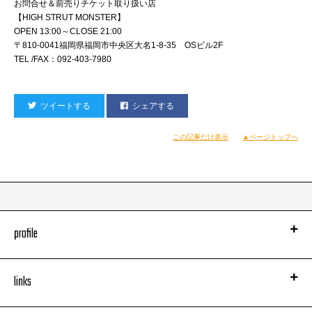
お問合せ＆前売りチケット取り扱い店
【HIGH STRUT MONSTER】
OPEN 13:00～CLOSE 21:00
〒810-0041福岡県福岡市中央区大名1-8-35 OSビル2F
TEL /FAX：092-403-7980
ツイートする
シェアする
この記事だけ表示
▲ページトップへ
profile
links