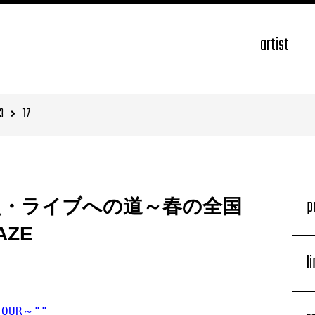
artist
3
17
p
un / 超・ライブへの道～春の全国
AZE
l
UR～""