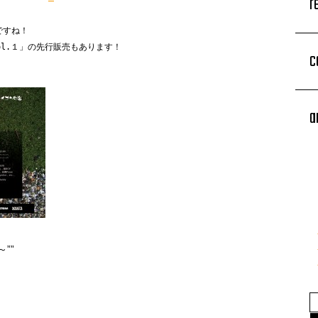
r
Eですね！
PE Vol.１」の先行販売もあります！
c
a
””