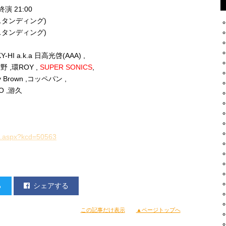
 終演 21:00
ルスタンディング)
ルスタンディング)
KY-HI a.k.a 日高光啓(AAA) ,
 ,環ROY ,
SUPER SONICS
,
ry Brown ,コッペパン ,
KO ,游久
st.aspx?kcd=50563
る
シェアする
この記事だけ表示
▲ページトップへ