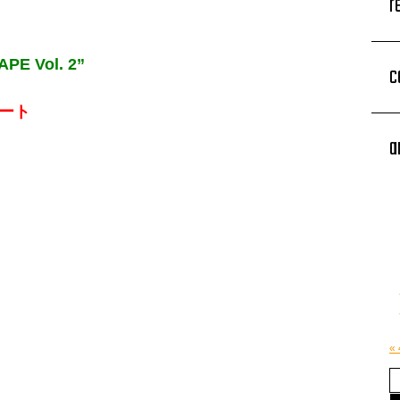
r
PE Vol. 2”
c
ート
a
«