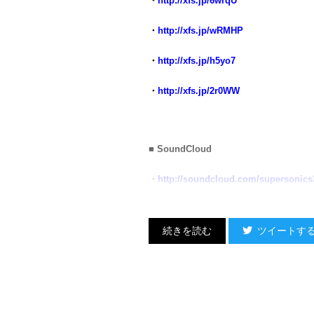
・
http://xfs.jp/6wrqU
・
http://xfs.jp/wRMHP
・
http://xfs.jp/h5yo7
・
http://xfs.jp/2r0WW
■ SoundCloud
・
http://soundcloud.com/supersonics2
ツイートす
↑↑↑↑↑↑↑↑↑
FREE DOWNLOA