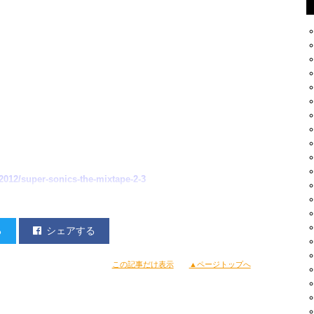
012/super-sonics-the-mixtape-2-3
る
シェアする
D
↑↑↑↑↑↑↑↑↑↑
この記事だけ表示
▲ページトップへ