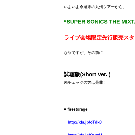
いよいよ今週末の九州ツアーから、
“SUPER SONICS THE MIXTA
ライブ会場限定先行販売スタ
な訳ですが、その前に、
試聴版(Short Ver. )
未チェックの方は是非！
■ firestorage
・
http://xfs.jp/oTdk0