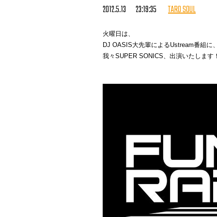
2012.5.13 23:19:35
TARO SOUL
この場を借りて。
Special Thanks:
火曜日は、
AKLO, ANARCHY, DJ 8MAN, DJ S
DJ OASIS大先輩によるUstream番組に
LIL SHIMI, MACCHO, Rhyme Boy
我々SUPER SONICS、出演いたします
サイプレス上野とロベルト吉野, 
(アルファベット順、敬称略)
更に期待が高まったんじゃないでし
試聴版(Short Ver. )
まだ
をチェック
ガンガンいきましょう！！！
■ firestorage
・
http://xfs.jp/oTdk0