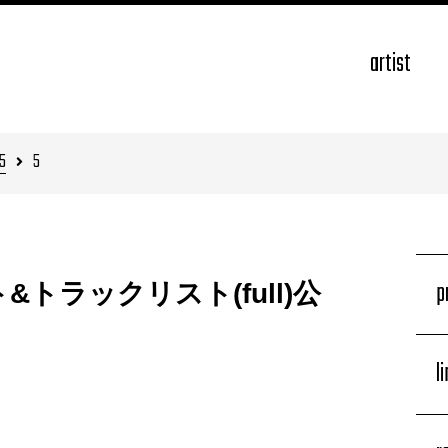
artist
5
5
p
ット&トラックリスト(full)公
l