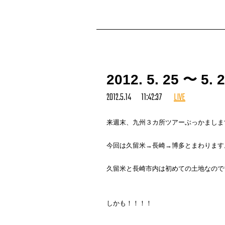
01. SUPER SONICS / SUPER SONICS 
02. Lord Knows (beat jack) / SUPER 
2012. 5. 25 〜 5.
03. It’s Okay (One Blood) feat. Junior
2012.5.14 11:42:37
LIVE
04. The One (beat jack) / SUPER SON
05. The Don / Nas
06. Count Down / Beyonce
来週末、九州３カ所ツアーぶっかましま
07. I Can / TARO SOUL
08. I Can / Nas
今回は久留米→長崎→博多とまわります
09. Holding You Down (Goin’ In Circle
10. Impeach The President / The Hone
久留米と長崎市内は初めての土地なので
11. Funky For You / Nice & Smooth
12. Routine (Just to get a rep × Who’s
13. E.V.A. (Fatboy Slim Remix) / Jean
しかも！！！！
14. Soul Clap (exclusive version) / 
15. 受賞者 (megamix) feat. サイ