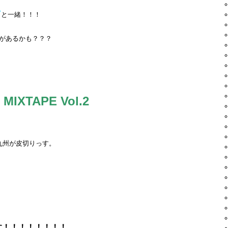
Y
と一緒！！！
ix (beat jack) / SUPER SONICS
があるかも？？？
tz
ould See / Busta Rhymes
PER SONICS
ONICS
e / Big Pun
MIXTAPE Vol.2
g Pun/Cassidy
est
九州が皮切りっす。
 remix) / TARO SOUL
 / Skepta
 Hill
 West
Skrillex
す！！！！！！！！