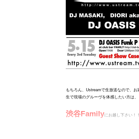
・
http://xfs.jp/6wrqU
・
http://xfs.jp/wRMHP
GUEST
SUPER SONICS(TAROSOUL/DJ 威蔵)
・
DAGFORCE/ DJBUN
http://xfs.jp/h5yo7
Sway
・
http://xfs.jp/2r0WW
2012. 5. 26. Sat
もちろん、Ustreamで生放送なので、
Ajisai Entertainment Presents
■ SoundCloud
生で現場のグルーヴを体感したい方は、
・
http://soundcloud.com/super
CHAIN REACTION – 2nd An
渋谷Family
にお越し下さい！
↑↑↑↑↑↑↑↑↑
FREE DO
19時オープン、我々の出番の詳しい時