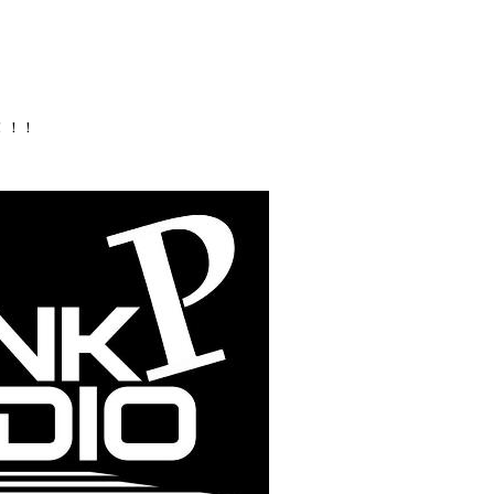
N-Z, DJ TY-KOH, I.S.O.P., Jay-Z,
、
a, SHEEF THE 3RD, SKY-HI, SWAY, T.O.P.,
！！！
ダイノジ大地, 渡辺志保
ょうか？？
出来てない方は、もう、