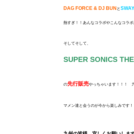
16. Popped Off feat. Dr. Dre / T.I.
DAG FORCE & DJ BUN
SWA
と
17. Rack City – Terrace Martin Jazz m
18. Stupid Hoe / Nicki Minaj
熱すぎ！！あんなコラボやこんなコラボ
19. Hip Hop feat. Drag-On / Swizz Bea
20. Put Your Hands Where My Eyes C
21. Whats My Name (beat jack) / SU
そしてそして、
22. Superthug (beat jack) / SUPER S
23. Twinz (Deep Cover 98) feat. Fat Jo
SUPER SONICS THE 
24. Do It Big (R.I.P. Big Pun) feat. Bi
25. Gucci Louis Prada / Twista
26. Gucci Gucci / Kreayshawn
27. Niggas in Paris / Jay-Z & Kanye W
先行販売
の
やっちゃいます！！！ 
28. Racks feat. Future /YC
29. Strange Soul Dreamer (exclusive
30. Hello Good Morning (Grime Remix)
マメン達と会うのが今から楽しみです！
31. Roll It Light It feat. Rusko /Cypress
32. I Can’t Stop / Flux Pavillion
33. Who Gon Stop Me / Jay-Z & Kanye
34. Scary Monsters and Nice Sprites / 
九州の皆様、宜しくお願いしま