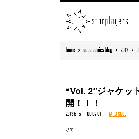
home
supersonics blog
2012
0
“Vol. 2″ジャケ
開！！！
2012.5.15 00:02:01
TARO SOUL
さて、