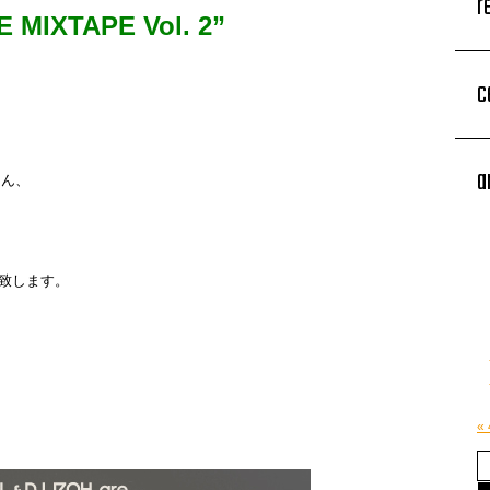
r
 MIXTAPE Vol. 2”
c
a
さん、
致します。
«