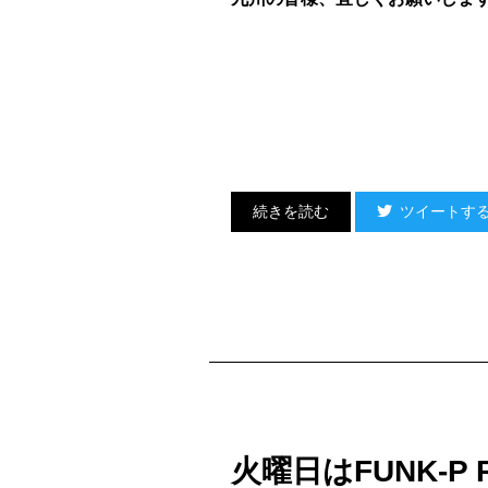
35. Oh My God (OMGMGK) feat.Machin
36. All Of The Lights feat. Rihanna/K
37. Take It To The Head (Routine) / 
38. Special Thanks (exclusive remix)
39. Do it Like You feat. Jeremih / Di
40. Movie Star feat. SWAY / SUPER S
2012. 5. 25. Fri
*01. Produced by
SHIMI from BUZZE
ツイートす
**40. Produced by
CHIVA from BUZZE
TECHNICIAN NIGHT SPE
ヤーバーイよー！！！
新曲、未発表、ビートジャックに、俺の既存曲の
Vol. 2もマジで盛沢山！！！
で、試聴版(Short Ver. )聴いてく
火曜日はFUNK-P 
今回、多くのアーティスト達に、シャウ