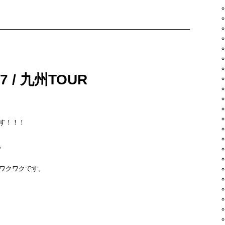
*
SONICS
 27 / 九州TOUR
 Reid / The Game
ICS
す！！！
。
s) / Jazmine Sullivan
y Drippers
ワクワクです。
 gonna take the weight) / DJ IZOH
 Jacques Perrey
SUPER SONICS
プレス上野とロベルト吉野とRomancrewとDJ威蔵 /TARO SOUL