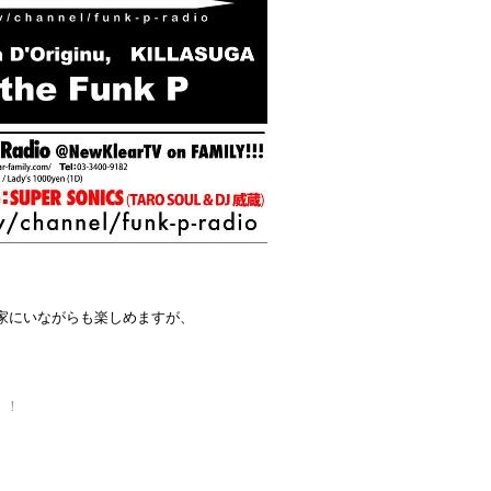
お家にいながらも楽しめますが、
sonics2012/super-sonics-the-mixtape-vol-1
niversary Special – @ 長崎Bar Rabano
！！
WNLOAD
↑↑↑↑↑↑↑↑↑↑
間の明言は避けますが、