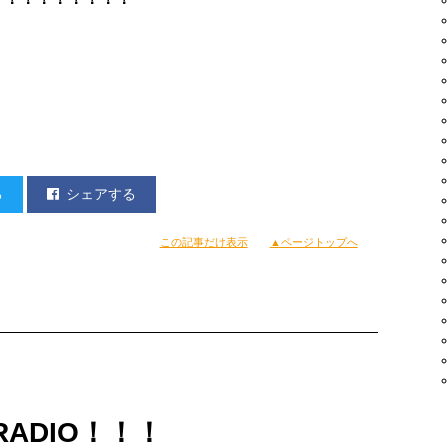
e Gun Kelly / The Madden Brothers
anye West
SUPER SONICS
 / TARO SOUL
ggy Simmons
ONICS **
R BEATS
る
シェアする
R BEATS / The 3 Systems
CIAL @ 久留米FLAVOR
この記事だけ表示
▲ページトップへ
exclusive remix！！！
れた方は気付いていると思いますが、
RADIO！！！
トをいただきました。