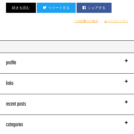
出会った頃からずっと変わらずカッコイイ。
ツイートする
シェアする
この記事だけ表示
▲ページトップへ
USU君のワンマンに参加させてもらうのも、
恐らく7年振りくらいだし、
新潟以外での地でのワンマンを見るのは俺も初めて。
会場の渋谷Familyは、USU君が初めて東京でライブしたクラブということ
らしく、
profile
その辺りにもUSU君らしいこだわりを感じられた。
お客さんでパンパンでしたよ。
links
キレキレのラップで、次々と曲を歌っていくんだけど、
何だか気負いみたいなものもなく、すごくリラックスしてて、
何だか清々しくもある。それでいて、パワフル。
recent posts
今まで見たことないUSU君がそこにいました。
categories
俺が参加させてもらったのは、
USU君のファーストアルバムに収録の「DAY ONE」。