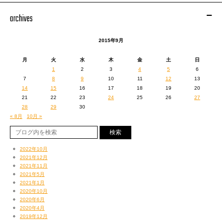
この曲は、
archives
誰も知らない、初期衝動を抱いて、一歩目を踏み出した日というのがテー
マ。
2015年9月
月
火
水
木
金
土
日
人には色んな歴史や積み重ねてきたものがあって、
1
2
3
4
5
6
そして思わぬところでいきなり、人生が交差したりする。
7
8
9
10
11
12
13
14
15
16
17
18
19
20
8年前の曲だけど、
21
22
23
24
25
26
27
USU君ワンマンの最前線にいたヘッズの男の子は、
28
29
30
明らかに10歳未満だったり、
« 8月
10月 »
そういう状況の中で歌えて、
改めて、この曲は年月が経てば経つほど深みを増していく曲なのかもなあ、
と思ったりした。
2022年10月
2021年12月
2021年11月
2時間弱、
2021年5月
2021年1月
パワフルでアットホームな、素晴らしいワンマンでした。
2020年10月
最高な空間で、めちゃくちゃいいものを見せてもらいました。
2020年6月
2020年4月
誘ってくれたUSU君に感謝です。
2019年12月