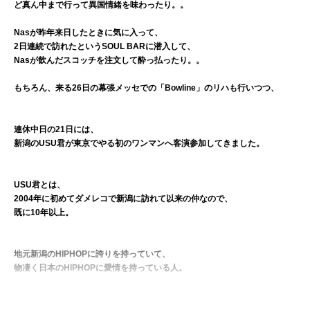
ど真ん中まで行って異国情緒を味わったり。。
Nasが昨年来日したときに気に入って、
2日連続で訪れたというSOUL BARに潜入して、
Nasが飲んだスコッチを注文して酔っ払ったり。。
もちろん、来る26日の幕張メッセでの「Bowline」のリハも行いつつ、
連休中日の21日には、
新潟のUSU君が東京でやる初のワンマンへ客演参加してきました。
USU君とは、
2004年に初めてダメレコで新潟に訪れて以来の仲なので、
既に10年以上。
地元新潟のHIPHOPに誇りを持っていて、
物凄く日本のHIPHOPに愛情を持っている人。
常に、自分自身も進化／深化をしようと続ける姿勢は、