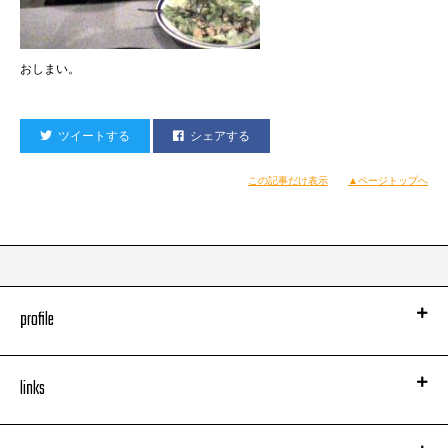
おしまい。
ツイートする
シェアする
この記事だけ表示
▲ページトップへ
profile
links