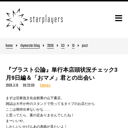
home
rhymester blog
2006
03
10
post
『ブラスト公論』単行本店頭状況チェック3
月9日編＆「おマメ」君との出会い
2006.3.10 00:23:00
Utamaru
まずは旧東急文化会館裏の山下書店。
雑誌は大半が外のスタンドで売ってるタイプのお店だから
ここは期待出来ないかな……
と思ってたら、案の定ありませんでしたね！
まーいいや。
しかしいいかげんあの表紙が見たいよ！