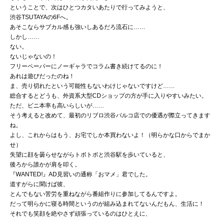
ということで、次はひとつカタいあたりで行ってみようと、
渋谷TSUTAYAの6Fへ。
あそこならサブカル感も強いしあるだろ流石に……
しかし……
ない。
ないじゃないの！
フリーペーパーにノーギャラでコラム書き続けてるのに！
あれは遊びだったのね！
ま、売り切れたという可能性もないわけじゃないですけど……
総合するとどうも、外資系大型CDショップの方が手に入りやすいみたい。
ただ、ビニ本率も高いらしいが……
そう考えると改めて、最初のリブロ渋谷パルコ店での優遇が際立ってきます
ね。
よし、これからはもう、お宅でしか本買わないよ！（明らかな口からでまか
せ）
失望に顔を曇らせながらトボトボと渋谷駅を歩いていると、
後ろから誰かが肩を叩く。
『WANTED!』AD見習いの通称「おマメ」君でした。
道すがらに聞けば彼、
とんでもない苦労を重ねながら番組作りに参加してるんですよ。
だって明らかに寝る時間というのが組み込まれてないんだもん、生活に！
それでも笑顔を絶やさず頑張っているのはひとえに、