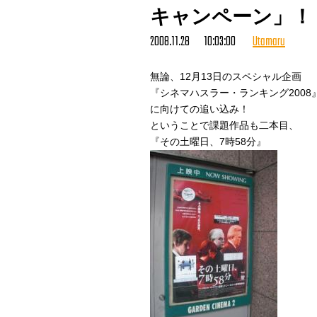
ということで、
キャンペーン」！
かねてより念願のコラボは、
2008.11.28 10:03:00
Utamaru
新たな超強力キラーチューンを生ん
詳細はサ上ロ吉サイドから追って！
http://www.sauetoroyoshi.com/
無論、12月13日のスペシャル企画
（宇多丸）
『シネマハスラー・ランキング2008
に向けての追い込み！
ということで課題作品も二本目、
『その土曜日、7時58分』