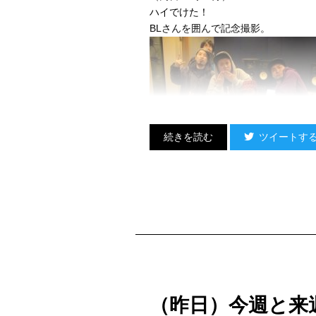
ハイでけた！
BLさんを囲んで記念撮影。
ツイートす
別の曲の打ち合わせで来てたリュー
の後ろに隠れてるのはイルカマン改め「
皆さんダイモニオンに来るときは、
ラッセン関係のお土産を忘れずに！
（同日20時07分）
BLさんとはこれが初対面……と思い
十数年前にデモテープを渡され、
即「デモトピア」で紹介してたって
（昨日）今週と来
なるほど、やっぱ確かな審美眼持っ