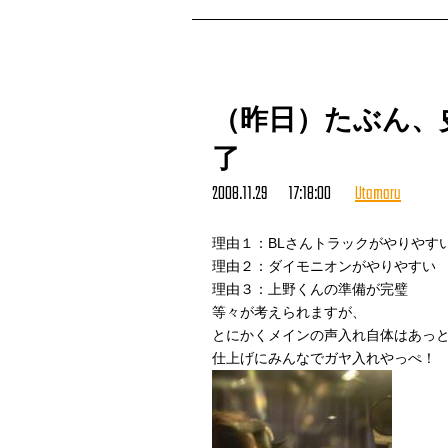
大量かつレアな『ゴールデンエッグ
そもそも『タマフル』を松島さんに
杉浦さんからはデリーのお持ち帰り
いやもうホント、なんとお礼を申し
ありがとうございますーっ！
（昨日）たぶん、
似顔絵（『北斗の拳』原哲夫先生に
家宝ならぬ番組宝として、
了
スタジオの一番良い場所に祭らせて
（宇多丸）
2008.11.29 17:18:00
Utamaru
理由１：BLさんトラックがやりやす
理由２：ダイモニオンがやりやすい
理由３：上野くんの準備が完璧
等々が考えられますが、
とにかくメインの声入れ自体はあっ
仕上げにみんなでガヤ入れやっぺ！