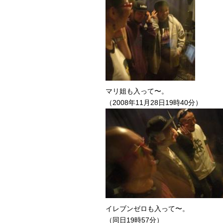
マリ姐も入って〜。
（2008年11月28日19時40分）
イレブンゼロも入って〜。
（同日19時57分）