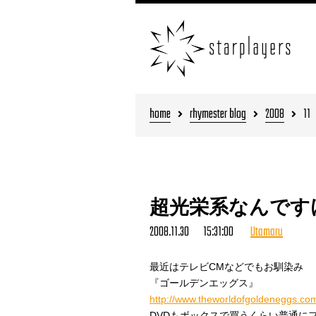
home
rhymester blog
2008
11
超光栄系なんです
2008.11.30 15:31:00
Utamaru
最近はテレビCMなどでもお馴染み
『ゴールデンエッグス』
http://www.theworldofgoldeneggs.co
DVDもボックスで買うくらい普通に