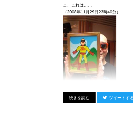
こ、これは……
（2008年11月29日23時40分）
宇多レンジャーッ！
ツイートす
ま、マジっすか！
なんつーか、
本当に自分があの世界のなかに入り
不思議な気分。
そのほか、