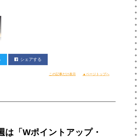
る
シェアする
この記事だけ表示
▲ページトップへ
ゾーくん、
○○○○くん」。
きや、
。
週は「Wポイントアップ・
てたんだな〜オレ！