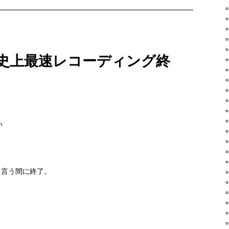
ス』グッズや、
ご紹介くださったという
セット（流石）をいただく。
上げて良いのやら……
史上最速レコーディング終
続く二人目だそうです！）は、
いただく予定。
い
と言う間に終了。