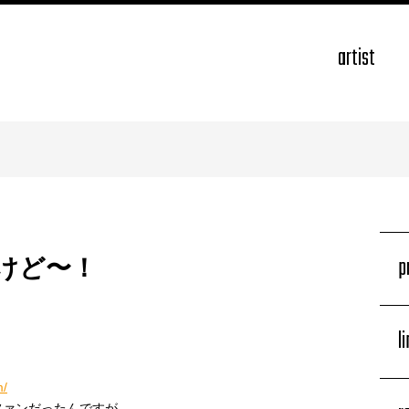
artist
p
けど〜！
l
m/
ファンだったんですが、