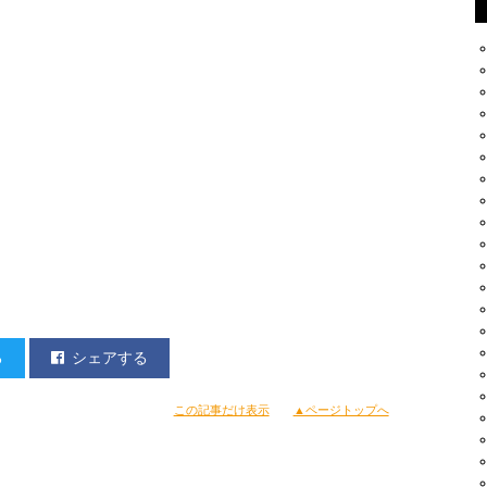
る
シェアする
この記事だけ表示
▲ページトップへ
込んだような、