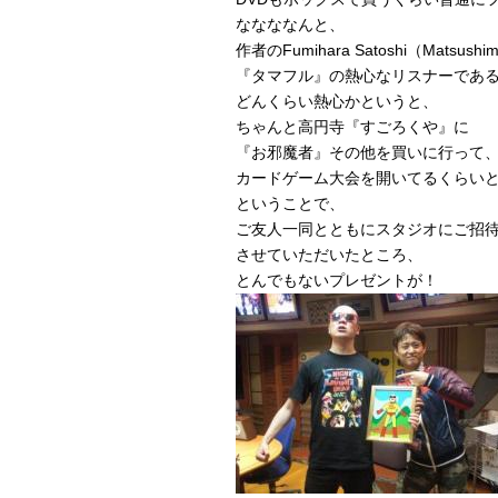
ななななんと、
作者のFumihara Satoshi（Matsushi
『タマフル』の熱心なリスナーであ
どんくらい熱心かというと、
ちゃんと高円寺『すごろくや』に
『お邪魔者』その他を買いに行って
カードゲーム大会を開いてるくらい
ということで、
ご友人一同とともにスタジオにご招
させていただいたところ、
とんでもないプレゼントが！