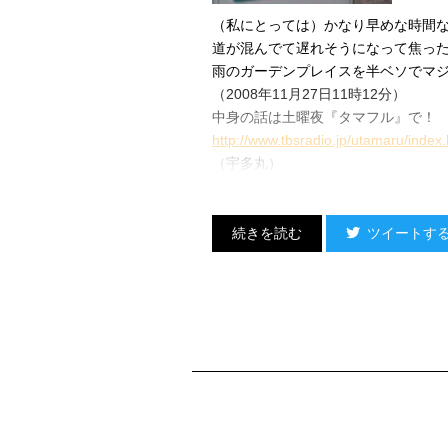
（私にとっては）かなり早めな時間
道が混んでて遅れそうになって焦っ
雨のガーデンプレイスを半ベソでマ
（2008年11月27日11時12分）
中身の話は土曜夜『タマフル』で！
http://www.tbsradio.jp/utamaru/index.
（宇多丸）
ツイートす