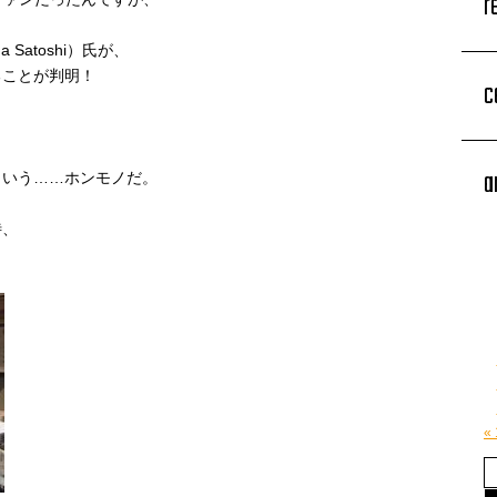
r
ma Satoshi）氏が、
ることが判明！
c
、
a
という……ホンモノだ。
待、
«