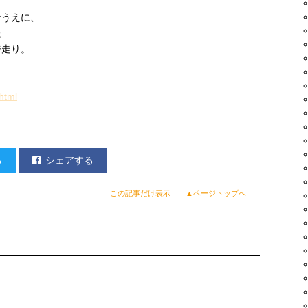
なうえに、
た……
ジ走り。
html
る
シェアする
この記事だけ表示
▲ページトップへ