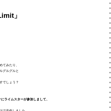
Limit」
めてみたり、
ルグルグルと
すでしょう？
ックにライムスターが参加しまして、
マで共作しました。