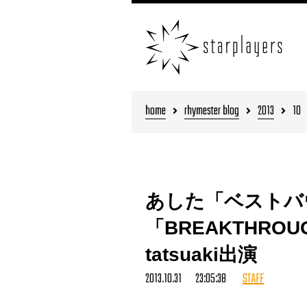
home
rhymester blog
2013
10
あした「ベストバウト
「BREAKTHRO
tatsuaki出演
2013.10.31 23:05:38
STAFF