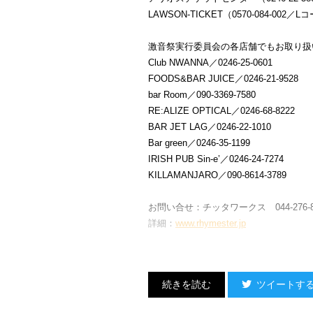
LAWSON-TICKET（0570-084-002／Lコ
激音祭実行委員会の各店舗でもお取り扱
Club NWANNA／0246-25-0601
FOODS&BAR JUICE／0246-21-9528
bar Room／090-3369-7580
RE:ALIZE OPTICAL／0246-68-8222
BAR JET LAG／0246-22-1010
Bar green／0246-35-1199
IRISH PUB Sin-e’／0246-24-7274
KILLAMANJARO／090-8614-3789
お問い合せ：チッタワークス 044-276-8
詳細：
www.rhymester.jp
もちろん毎月第一金曜日は、
ツイートす
DJ JIN主催レギュラーパーティー「BRE
ついにアルバムをリリースした「
Physic