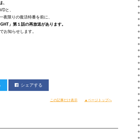
は、
DVDと、
T」一夜限りの復活特番を前に、
LIGHT」第１話の再放送があります。
事でお知らせします。
る
シェアする
この記事だけ表示
▲ページトップへ