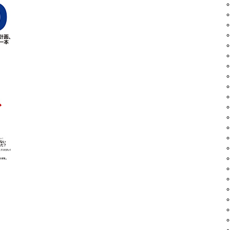
ィレクターの
tatsuaki
が出演。
ります。
少し先になりそうです）
LATE」出演。
11/5（火）24:00-25:00
program/3928