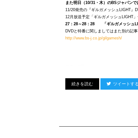
また明日（10/31・木）のBSジャパンで
11/20発売の『ギルガメッシュLIGHT』
12月放送予定「ギルガメッシュLIGH
27：28～28：28 「ギルガメッシュ
DVDと特番に関しましてはまた別の記
http://www.bs-j.co.jp/gilgamesh/
スタッフK
ツイートす