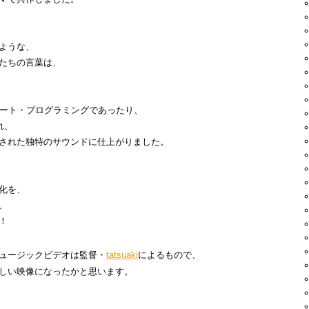
ような、
たちの言葉は、
なビート・プログラミングであったり、
れ、
された独特のサウンドに仕上がりました。
化を、
、
！
ュージックビデオは監督・
tatsuaki
によるもので、
しい映像になったかと思います。