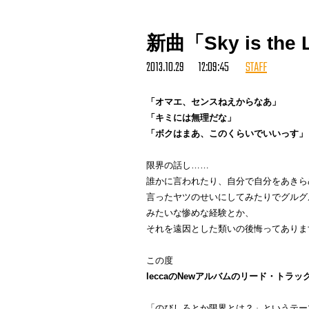
新曲「Sky is the 
2013.10.29 12:09:45
STAFF
「オマエ、センスねえからなあ」
「キミには無理だな」
「ボクはまあ、このくらいでいいっす」
限界の話し……
誰かに言われたり、自分で自分をあきら
言ったヤツのせいにしてみたりでグルグ
みたいな惨めな経験とか、
それを遠因とした類いの後悔ってありま
この度
leccaのNewアルバムのリード・トラ
「
のびしろとか限界とは？」というテー