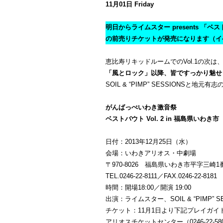
11月01日 Friday
明日からライムスター presents 「ベスト
の前売りチケットが発売になります（イ
恵比寿リキッドルームでのVol.1の次は
「風とロック」以降、皆ですっかり魅せ
SOIL & “PIMP” SESSIONSと地
がんばっぺいわき激音祭
ベストバウト Vol. 2 in 福島県いわき市
日付：2013年12月25日（水）
会場：いわきアリオス・中劇場
〒970-8026 福島県いわき市平字三崎1
TEL.0246-22-8111／FAX.0246-22-8181
時間：開場18:00／開演 19:00
出演：ライムスター、SOIL & “PIMP” SE
チケット：11月1日より下記プレイガ
アリオスチケットセンター（0246-22-58