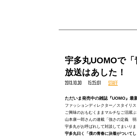
「BREAKTHROUGH
-Physical Sound Sport
1st album『Song Notes 2006-2013』r
Date: 11月1日（金）22:00 start
Place: 渋谷 The Room（
http://www.ther
東京都渋谷区桜丘町15-19 第八東都ビルB1F（t
宇多丸UOMOで
Fee: ￥2,500（1D）
special DJ session: Physical Sound Spo
放送はあした！
DJs:
DJ JIN (Rhymester)
2013.10.30 15:25:01
STAFF
Ladidadi (Physical Sound Sport/Jazzy Sp
Masaya Fantasista (Physical Sound Spo
ただいま発売中の雑誌『UOMO』最新
FREEDOMCHICKEN (14Catherine/Jazzy 
ファッションディレクター／スタイリス
Breakthrough DJ sepia:
ご興味のおもむくままマルチなご活躍ぶ
Koba Trench (Radio Tsukuba -FunkyTow
山本康一郎さんの連載「強さの定義 弱
Food:
宇多丸がお呼ばれして対談してまいりま
ドミンゴ企画
宇多丸曰く「僕の青春に決着がついてし