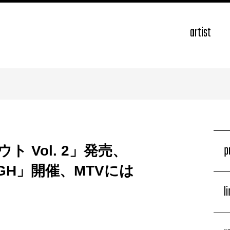
artist
p
 Vol. 2」発売、
UGH」開催、MTVには
l