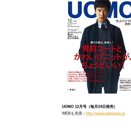
またMTV「MUSIC PLATE」には映像
デ
leccaとの対談でlecca作品のことを語
（「
Sky is the Limit
」MVの放映はもう
11/1（金）21:00～：MTV「MUSIC P
【初回放送】11/1（金）21:00-22:00
【リピート放送】11/3（日）22:00-23:00 / 
※HP：
http://www.mtvjapan.com/onair/
スタッフK
UOMO 12月号（毎月24日発売）
WEBも充実：
http://www.webuomo.jp