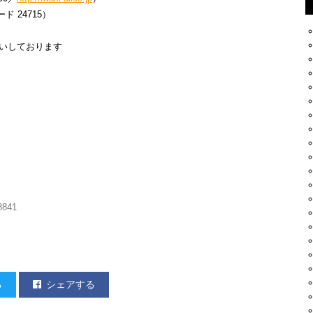
ード 24715）
いしております
841
る
シェアする
AKTHROUGH」開催！
al Sound Sport
」リリパです。