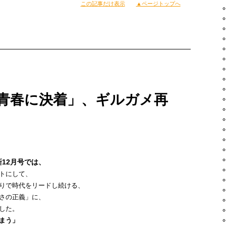
この記事だけ表示
▲ページトップへ
elease party-」
oom.jp/
）
el: 03-3461-7167）
「青春に決着」、ギルガメ再
rt
ort)
rt/Jazzy Sport)
12月号では、
Sport Brooklyn)
トにして、
りで時代をリードし続ける、
n-)
さの正義」に、
した。
まう」