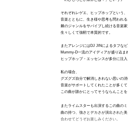
それぞれレゲエ、ヒップホップという、
音楽とともに、生き様や思考も問われる
棘のジャンルをサバイブし続ける音楽家
生々しくて強靭で本質的です。
またアレンジにはDJ JINによるタフ
Mummy-D一流のアイディアが盛り込ま
ヒップホップ・エッセンスが多分に注入
私の場合、
グズグズ自分で解消しきれない思いの消
音楽がサポートしてくれたことが多くて
この曲が誰かにとってそうならんことを
またライムスターも出演するこの曲のミ
曲の持つ、強さとデカさが演出された美
合わせてどうぞお楽しみください。