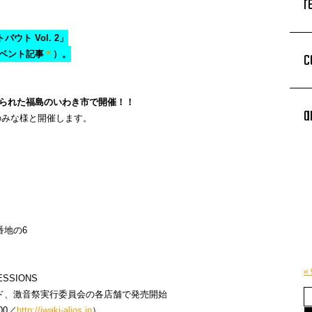
r
バウト Vol. 2」
c
ベント記事
＊
）。
、
られた福島のいわき市で開催！！
a
元有志のみな様と開催します。
番地の6
«
SSIONS
イド、激音祭実行委員会の各店舗で発売開始
00／
http://iwaki-alios.jp
）