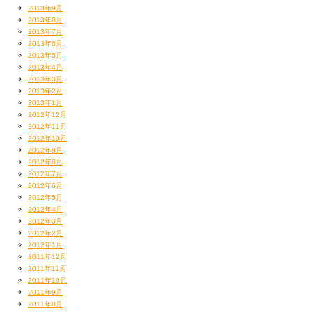
2013年9月
2013年8月
2013年7月
2013年6月
2013年5月
2013年4月
2013年3月
2013年2月
2013年1月
2012年12月
2012年11月
2012年10月
2012年9月
2012年8月
2012年7月
2012年6月
2012年5月
お店のホームページとか調べるのにネットで検索してたら
2012年4月
某グルメサイトで星付きまくってて
2012年3月
なんか胸熱であった。。。
2012年2月
やっぱさあ、一般の方々に支持してもらうのって
この日はたまたまなのか自ら選んだのか？
2012年1月
2011年12月
どんな職種でも
我らが事務所、株式会社スタープレイヤーズ主宰、
すんんんんごい
タイヘンなことなんだよね！
2011年11月
こだわりのその先にあるPOPさにたどり着かないといけないわけ。
クマゴロシこと岸祐司シャチョーのお誕生日だったので
2011年10月
それを達成してるんだからタイガイえらいよね！
みんなでハッピーバースデー歌ってお祝いしたのだった！
2011年9月
誇らしかったし、何より
うまかったぁ〜♡
2011年8月