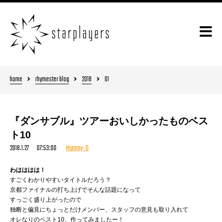
home
rhymester blog
2018
01
『ダンサブル』ツアーおいしかったものベス
ト10
2018.1.27 07:53:00
Mummy-D
わはははは！
すごくわかりやすいタイトルだろう？
京都ファイナルの打ち上げでそんな話題になって
すっごく盛り上がったので
独断と偏見にちょっとだけメンバー、スタッフの意見も取り入れて
オレなりのベスト10、作ってみましたー！