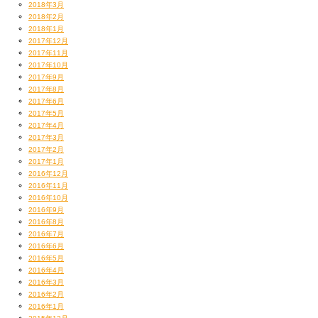
ウケるでしょ？
2018年3月
にしてもここのバルはその辺のなんちゃってな流行りもんじゃなくて
2018年2月
2018年1月
本気で美味いヤツであった！
照明笠原くんイチ推し！
2017年12月
ほんとはデートとかにぴったりなんでしょうけど
2017年11月
たまには黒いおじさんたちでこんなお洒落なお店に行ってみるのも
2017年10月
当たればね？当たればだけど
2017年9月
いいかもと思いました。
これなんだろう？鱧の酢の物だったかなあ？
2017年8月
http://www.kamebar.com
2017年6月
京都名物ハモちゃんも美味しいよねー！
2017年5月
カミナリ、の怒りまさに神なり！
料理人さんは骨切りなど大変なんでしょうけど。
2017年4月
ガガーン！
あれ？フグだったっけ？（←適当）
2017年3月
それは全っ然当たりたくないっす！（笑）
2017年2月
2017年1月
2016年12月
2016年11月
2016年10月
第7位 熊本『らぁめん臨機』
2016年9月
2016年8月
2016年7月
2016年6月
2016年5月
2016年4月
2016年3月
2016年2月
2016年1月