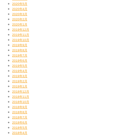
結構な距離を真っ暗闇の雨の中歩いて行き、たどり着いたのが
2020年5月
南通亀の町のスペインバル『カメバル』さんなのであった！
2020年4月
秋田梯子酒
2020年3月
2020年2月
2020年1月
2019年12月
これ、
「のれそれ」
って言うらしいんだけど
2019年11月
なんだと思う？
2019年10月
なんと、
2019年9月
アナゴの稚魚だって！
2019年8月
2019年7月
元は高知県で食べられていたらしい、透明で淡白なお刺身。
2019年6月
初めて食べたわー！幼きアナゴちゃんたち、成仏してやー。
2019年5月
2019年4月
2019年3月
2019年2月
2019年1月
2018年12月
2018年11月
2018年10月
2018年9月
2018年8月
2018年7月
2018年6月
おじさんとキッシュだよ！
2018年5月
わはははは！
2018年4月