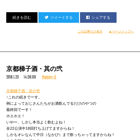
はじまりから四ヶ月！
ツイートする
シェアする
あっという間の出来事のようであり、
ゲネプロなどは遠い昔のことのようでもあり。
この記事だけ表示
▲ページトップへ
客観的に、四ヶ月間とは短い時間ではない。
体に染み付くのに十分な時間で名実ともに生活の一部。
ツアー全公演を終えた今、
やはり物足りなさ、寂しさを感じる。
京都磔磔公演を終えた打ち上げの席上で、
京都梯子酒・其の弐
メンバー、スタッフ一同は、
2018.1.23 14:36:09
Mummy-D
「今回のツアーは過去最高だった」と言い合った。
内容面で感触を得たし、メンバー、スタッフにも喜びがあった。
というわけでまたおそばです！（笑）
京都梯子酒・其の壱
前回は割子そばを紹介しましたが、
↑これの続きでーす。
まずは何よりも、
松江観光記
例によっておじさんたちがお酒飲んでるだけのやつの
ツアーに参加してくださった、
今回は釜揚げそばを。
最終回でーす！
オーディエンス、サポーターの皆様に大感謝を申し上げます。
LIVE前、日曜の昼下がり、閑散とした松江の古い商店街を歩くわたくし。
ホエホエ！
そして支えてくださった関係各位に感謝を申し上げます。
不意に催しトイレを探し、たまたま入った地区センター的な建物で見つけた
いやー、しかし本当よく飲むよね！
ありがとうございました。
いい湯加減のお蕎麦屋さん。
全22公演中18回打ち上げてますからね！
しばしお別れです。また！
「晋ドン、もうここらでよか」
しかもオレなんて中日（なかび）まで飲っちゃってますからね！
ということで入ってみたところ
今度はもっとすごいツアーを早くしてみたいので！