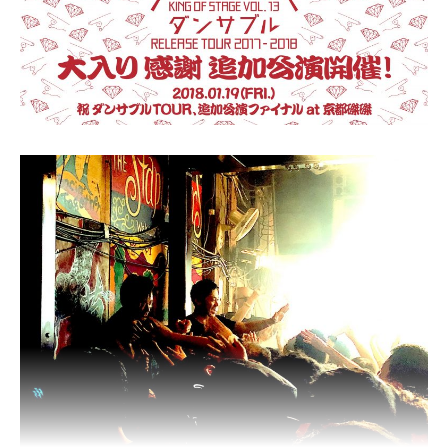
うっかり¥1,300とか出しても文句言わないやつだよマジで！
まあ、オレ普段糖質制限してるので
たまに食べるお蕎麦には甘いってのもあるんですけど
これにはほんとびっくりしたわー。
第二ターミナル搭乗口内の定評あるお蕎麦やさんより美味しいかも！
いつのまにこんな進化したかなあ？
昔は空港内のレストランと言ったら
クッソ利権がらみでロクでもないお店が幅を利かしてて
選択肢のない客の足元見て
「これでも食ってろバカヤロウ！ありがたく思えよ？」
的なノリありましたけど、いろいろ改善されて来てるんですねー。
まあ、あったかいお蕎麦だったら
これほど高評価だったかはわかんないですけど。
先に言っときます。
オレ、そばに弱いです！
https://www.tokyo-airport-bldg.co.jp/shops_and_restaurants/store/74/
第9位 松江『松本そば店』