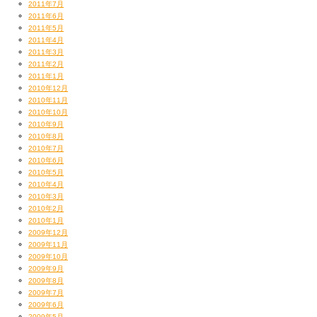
オレもそんな一杯を生み出したい。
2011年7月
あ、比喩です（笑）
2011年6月
2011年5月
急に頭にタオル巻いて、腕組んだりしませんよー！
2011年4月
2011年3月
2011年2月
2011年1月
2010年12月
2010年11月
2010年10月
2010年9月
2010年8月
2010年7月
2010年6月
2010年5月
2010年4月
2010年3月
2010年2月
2010年1月
2009年12月
岸くーん、本当は自分の誕生日に合わせて
また来るねー！
2009年11月
追加公演ファイナル日程組んだんじゃないのー？（疑惑）
http://www.kokai-retro.com/linki.html
2009年10月
なーんて！www
2009年9月
1月って年末の喧騒が終わって、
2009年8月
割とエンターテインメント業界シラケる時期なので
2009年7月
2009年6月
今までずっとお祝いし損ねていたからよかったわー！
第6位 高崎 居酒屋『だんべ。』
2009年5月