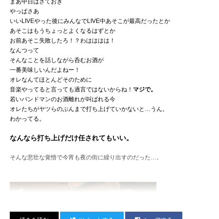
結構な有名店だったみたい。
まあ中日はさておき
何らかのエニシを感じつつ
やっぱさあ
旅情ここに極まれり
で
京都磔磔集合写真
思い出のお店になりました。
いいLIVEやった後にみんなでLIVE中あそこが最高だったとか
NHKドラマ『だんだん』のセットを移築して作った店内らしく
あそこはもうちょっとよくなるはずとか
地区センターっぽい無機質な感じが緩和されて
お前あそこ失敗したろ！？わはははは！
いい感じでしたよー！
なんつって
そんなことを話しながら呑むお酒が
一番美味しいんだよねー！
オレなんてほとんどそのために
音楽やってると言っても過言ではないからね！
マジで。
若いバンドマンのお酒離れが叫ばれる今
オレたちがヤツらのぶんまで打ち上げていかないと…うん。
わかってる。
なんなら打ち上げだけ任されてもいい。
そんな悲壮な覚悟で今宵も夜の街に繰り出すのだった…。