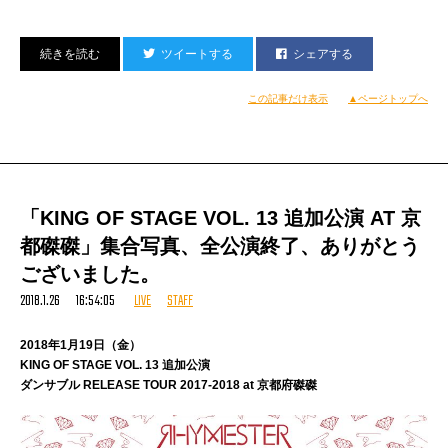
ツイートする
シェアする
いきなり膝カックンなやつ来ました！
この記事だけ表示
▲ページトップへ
「旅先じゃねーじゃん！」
そう。そうなんだけど、どうしてもこれが忘れらんない！
これは出雲へと向かう便をひとり待ってる時に
どうしても汁物食べたくて空港内さまよった挙句
「KING OF STAGE VOL. 13 追加公演 AT 京
搭乗口まで来ちゃってどうしようも選択肢なくなって
期待せず入った、まあ、いわゆる航空会社がやってるような
都磔磔」集合写真、全公演終了、ありがとう
よくあるスナックコーナー的なお蕎麦屋さんだったんだけど
ございました。
おろしそば頼んで啜ってみると
2018.1.26 16:54:05
LIVE
STAFF
「ん！……うまいんですけど」
2018年1月19日（金）
とびっくりした。
KING OF STAGE VOL. 13 追加公演
写真見ても分かると思うけど
ダンサブル RELEASE TOUR 2017-2018 at 京都府磔磔
とにかく薬味がこれでもかってくらいどっさり乗ってて
瑞々しい冷たいお蕎麦、よく冷水で締められててシャコシャコ！
これそれなりの場所でそれなりの器で出されてたら