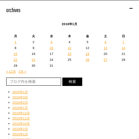
コリコリとした歯ごたえと甘みで
archives
あ、うまい店だ。
2018年1月
ってすぐわかっちゃうレベル！
他も甘くて爽やかなウニちゃんとかこちらもコリコリのエンガワちゃんとか
月
火
水
木
金
土
日
歯を押し返してくるようなプリプリの白身ちゃん、青魚ちゃん
1
2
3
4
5
6
7
全部
超FRESH！
で痺れた。
8
9
10
11
12
13
14
瀬戸内海や伊勢湾など、仕入れにはこだわり抜いているそう。
15
16
17
18
19
20
21
さもありなん、さもありなん…。
22
23
24
25
26
27
28
やっぱ秋田といえばアヒージョだよねー！
29
30
31
なーんつって！（笑）
« 12月
2月 »
いや、おいしかったですよきりたんぽ鍋もハタハタもいぶりがっこも！
ちなみに楽屋で食べたスタッフが駅前デパ地下で買って来た
どってことない焼き鳥は
2025年1月
比内地鶏だからか
2024年3月
2024年2月
2024年1月
2023年12月
2023年11月
2023年10月
2023年2月
2023年1月