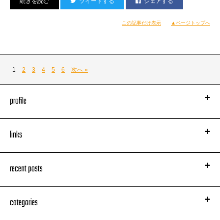
ツイートする
シェアする
（上半分が『だんだん』のセットであるらしいのだがさらに）
↑この割子（器ね）蕎麦は松江発祥、
この記事だけ表示
▲ページトップへ
前記の釜揚げ蕎麦は出雲発祥らしいよ！
いずれにせよ松平不昧公が持ち込んだ文化らしいですけど。
割子そばはもともと四角いせいろで出していたものが
洗う時に不衛生ということで丸くなり
1
2
3
4
5
6
次へ »
出雲そばは客がひっきりなしに多いため茹で汁のまま供され
蕎麦湯にそのままお出汁をかけて食べるスタイルになったそうです。
なーんつって！
探せば東京でも食べられるんだろうけどね
オレやっぱ打ち上げが好きなの。本当に。
心から
。
profile
やっぱ旅情を満喫しながらすするのがいいんだよねー！
特にお座敷の居酒屋で適度に地のもんが置いてて
https://www.kankou-matsue.jp/gourmet/soba/sobadokoro/0089.html
大衆的なお酒があってワイワイガヤガヤ、ってのが最高！
とりあえず今回で最後なので許してくれろー。
links
それにしても刺し盛りが載る回数が多いBLOGだよね！（笑）すんません。
一軒目はホテルのそばの海鮮居酒屋『わたなべや』さんにお邪魔しました！
第8位 秋田 牡蠣のアヒージョ
名前出してる時点で間違いないお店なのだろうと
岸
気づく人は気づいているかもしれません…。
recent posts
いや、しかし！
ここんちのお刺身すんげえ新鮮で美味！！！
京都で海鮮ってのはちょっと予想外だったんだけど
categories
全部ヤヴァかったDEATH！
手前右のイカちゃんから行ってみたんだけど