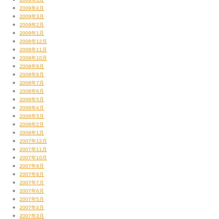
オレらあんましバースデー・バッシュだのお誕生日お祝い文化ないんだけど
2009年4月
も
2009年3月
やっぱスルーされるよりは嬉しいもんだよね！
2009年2月
めでたいめでたい！
2009年1月
しかも！！！
2008年12月
2008年11月
2008年10月
2008年9月
2008年8月
2008年7月
2008年6月
2008年5月
2008年4月
2008年3月
2008年2月
2008年1月
2007年12月
2007年11月
2007年10月
ここはねー、ダークホースっすよね！
2007年9月
2007年8月
例によってみんな東京帰っちゃって
2007年7月
オレとスタッフ３人だけで土地勘のないからっ風の上州高崎で
ハッピーバースデー歌ってたのが一人たりとも、微塵も女っ気のない
2007年6月
（しかもむちゃくちゃ寒かった！0℃！）
こんな真っ黒いおじさんたちだけだったなんて！（ウプッw）
2007年5月
テキトーに入ったどってことない駅前の居酒屋でしたからねー！
Happy birthday dear シャチョー！
2007年4月
しかも海なし県じゃないすか群馬。
Happy birthday 2 U!!!!!
2007年3月