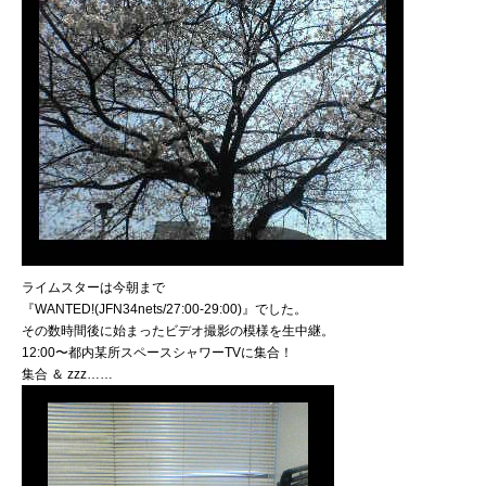
ライムスターは今朝まで
『WANTED!(JFN34nets/27:00-29:00)』でした。
その数時間後に始まったビデオ撮影の模様を生中継。
12:00〜都内某所スペースシャワーTVに集合！
集合 ＆ zzz……