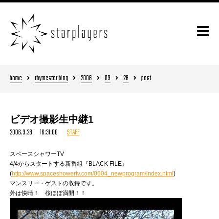
home
rhymester blog
2006
03
28
post
ビデオ撮影生中継1
2006.3.28 16:31:00
STAFF
スペースシャワーTV
4/4からスタートする新番組『BLACK FILE』
(
http://www.spaceshowertv.com/0604_newprogram/index.html
)
マンスリー・ゲストの収録です。
外は快晴！ 桜ほぼ満開！！