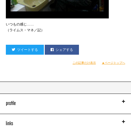
いつもの感じ……
（ライムス・マネ／記）
ツイートする
シェアする
この記事だけ表示
▲ページトップへ
profile
links