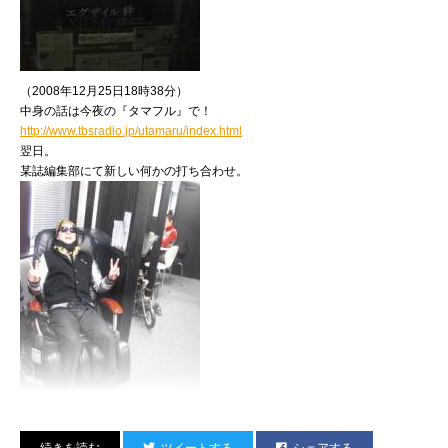
を叫んだ方にはもれなく、
（2008年12月25日18時38分）
中身の話は今夜の『タマフル』で！
http://www.tbsradio.jp/utamaru/index.html
翌日。
某誌編集部にて新しい何かの打ち合わせ。
出来たてホヤホヤの番組特製ステッカーをプレゼント。
ふるってご応募ください！
関係ないけど、さっき、
帰宅直前に寄った近所のコンビニで、
ふるきゃんの2008年度ベスト文具
『ジェットストリーム（0.5mm）』を、
思わず購入したりもしてしまいました。
詳しくは放課後DA★話ポッドキャストで！
http://www.tbsradio.jp/utamaru/index.html
（追記）
あっ、
というわけで、
こういうのがあると絶対やる人。
ツイートする
シェアする