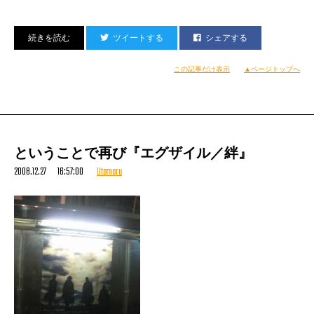
当然のように一番人気の『ザ・ミッション 非情の掟』は、
『ファイヤーライン』とセットでせのちんさんがゲット。
ツイートする
シェアする
この記事だけ表示
▲ページトップへ
ということで再び『エグザイル／絆』
2008.12.27 16:57:00
Utamaru
ま、正月にでもゆっくり観てよ。
オレたちあんまり正月ないけど……
ということで、もう四日後には、
二年目となる年越し特番『ディスコ954』。
https://starplayers.jp/rhymester-blog/2008/12/16/
生電話で合言葉の
「紅白、どっちが勝ちますかねぇ〜？」
「どーでもエエわ！」