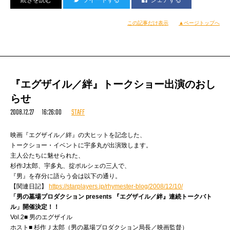
『シネマランキング2008』
（2008年12月26日16時31分）
（年内『シネマハスラー』で扱った作品の順位）、
カレー部a.k.a.タマフル会議後、
この記事だけ表示
▲ページトップへ
以下の通りでようやく確定となりました！
またまたイメージフォーラムへ。
1 シークレット・サンシャイン
来年早々自分も出るこれ
2 ゼア・ウィル・ビー・ブラッド
https://starplayers.jp/rhymester-blog/2008/12/27/
3 WALL・E／ウォーリー
の下調べとして、
4 エグザイル／絆
5 アメリカン・ティーン
『エグザイル／絆』トークショー出演のおし
6 その土曜日、7時58分
らせ
7 ダークナイト
8 アイアンマン
2008.12.27 16:26:00
STAFF
9 ミスト
10 トロピック・サンダー／史上最低の作戦
映画『エグザイル／絆』の大ヒットを記念した、
11 カンフーパンダ
トークショー・イベントに宇多丸が出演致します。
12 リダクテッド 真実の価値
主人公たちに魅せられた、
13 おろち
杉作J太郎、宇多丸、掟ポルシェの三人で、
14 ノーカントリー
『男』を存分に語らう会は以下の通り。
15 ミラクル7号
【関連日記】
https://starplayers.jp/rhymester-blog/2008/12/10/
16 崖の上のポニョ
しまおさんvs五月女ケイ子先生のトークショーを見学。
「男の墓場プロダクション presents 『エグザイル／絆』連続トークバト
17 私は貝になりたい
（同日20時49分）
ル」開催決定！！
18 その日のまえに
司会の杉作さんが、ある意味このとき級
Vol.2■ 男のエグザイル
19 片腕マシンガール
https://starplayers.jp/rhymester-blog/2007/12/12/
ホスト■ 杉作Ｊ太郎（男の墓場プロダクション局長／映画監督）