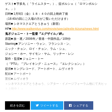
20 ハッピーフライト
に凄かった……！
ゲスト■ 宇多丸（「ライムスター」）、掟ポルシェ（「ロマンポルシ
21 クローバーフィールド-HAKAISHA-
その後、新宿に移動、
ェ。」）
22 P.S.アイラブユー
『BUBKA』的メンツの忘年会。
日時■ 1月9日（金）１８：４０の回上映終了後
23 靖国YASUKUNI
二軒目の中華屋にて、
（18:40の回にご入場の方がご覧いただけます）
24 スターウォーズ／クローン・ウォーズ
朝方、珍しく寝落ち。不覚！
場所■ シネマスクエアとうきゅう（新宿）
25 隠し砦の三悪人 THE LAST PRINCESS
（宇多丸）
HP■
http://www.walkerplus.com/movie/special/exile-kizuna/news.html
26 僕の彼女はサイボーグ
鬼才ジョニー・トー監督『エグザイル／絆』
27 パコと魔法の絵本
原題■ 放・逐／2006年／香港・中国作品／109分
28 ザ・マジックアワー
Starring■ アンソニー・ウォン、フランシス・ン、
29 容疑者Ｘの献身
ニック・チョン、ロイ・チョン、ラム・シュ、
30 幻影師アイゼンハイム
ジョシー・ホー、サイモン・ヤム、リッチー・レン
31 スカイ・クロラ
製作・監督■ ジョニー・トー
32 デトロイト・メタル・シティ
（『PTU』『ブレイキング・ニュース』『エレクション』）
33 ぼくたちと駐在さんの700日戦争
提供■ キングレコード、アートポート、ムヴィオラ
34 20世紀少年
配給■ アートポート
35 ハンサム★スーツ
宣伝■ ムヴィオラ
36 ゲゲゲの鬼太郎 千年呪い歌
＜シネマスクエアとうきゅう、シアター・イメージフォーラム他にて大ヒッ
37 カンフーくん
ト上映中！ ＞
38 少林少女
HP■
http://www.exile-kizuna.com/
『映画秘宝』に提出したベストテンは、
（スタッフ）
これとまったく重複していないので、
ツイートする
シェアする
そちらもお楽しみに〜。
（宇多丸）