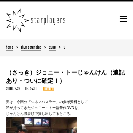
home
rhymester blog
2008
3
（さっき）ジョニー・トーじゃんけん（追記
あり・ついに確定！）
2008.12.28 05:44:00
Utamaru
要は、今回分『シネマハスラー』の参考資料として
私が持ってきたジョニー・トー監督作DVDを、
じゃんけん勝者順で貸し出してるところ。