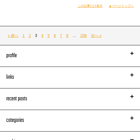
この記事だけ表示
▲ページトップへ
« 前へ
1
2
3
4
5
6
7
8
…
206
次へ »
profile
links
recent posts
categories