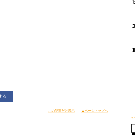
r
c
a
する
この記事だけ表示
▲ページトップへ
«