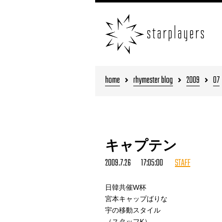
home
rhymester blog
2009
07
キャプテン
2009.7.26 17:05:00
STAFF
日韓共催W杯
宮本キャップばりな
宇の移動スタイル
（スタッフK）