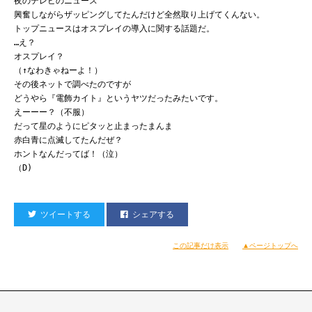
夜のテレビのニュース
興奮しながらザッピングしてたんだけど全然取り上げてくんない。
トップニュースはオスプレイの導入に関する話題だ。
…え？
オスプレイ？
（↑なわきゃねーよ！）
その後ネットで調べたのですが
どうやら『電飾カイト』というヤツだったみたいです。
えーーー？（不服）
だって星のようにピタッと止まったまんま
赤白青に点滅してたんだぜ？
ホントなんだってば！（泣）
（D)
ツイートする
シェアする
この記事だけ表示
▲ページトップへ