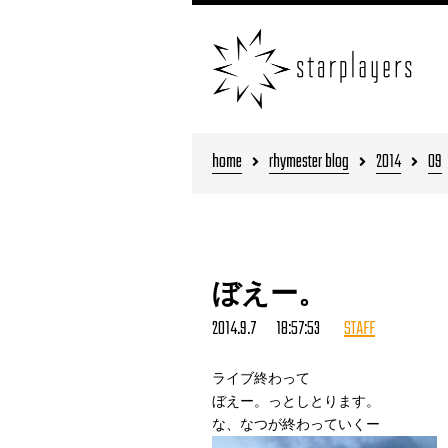
home
rhymester blog
2014
09
ぼえー。
2014.9.7 18:57:53
STAFF
ライブ終わって
ぼえー。っとしとります。
な、なつが終わっていくー