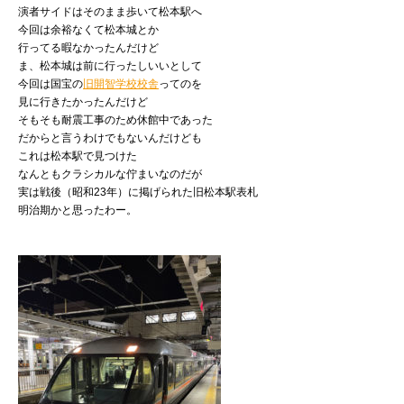
演者サイドはそのまま歩いて松本駅へ
今回は余裕なくて松本城とか
行ってる暇なかったんだけど
ま、松本城は前に行ったしいいとして
今回は国宝の
旧開智学校校舎
ってのを
見に行きたかったんだけど
そもそも耐震工事のため休館中であった
だからと言うわけでもないんだけども
これは松本駅で見つけた
なんともクラシカルな佇まいなのだが
実は戦後（昭和23年）に掲げられた旧松本駅表札
明治期かと思ったわー。