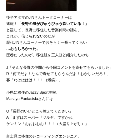
後半アタマのJINさんトークコーナーは
速報！
「長野の風がびゅうびゅう吹いている！」
と題して、長野に移住した音楽仲間の話を。
これが、信じられないのだが
歴代JINさんコーナーでおそらく一番ってくらい
…おもしろかった。
圧巻だったのが、移住組を三人ほど紹介したのち
J「そんな長野の仲間から今回コメントを寄せてもらいました」
D「何でだよ！なんで寄せてもらうんだよ！おかしいだろ！」
客「わはははは！！！（爆笑）」
小県に移住のJazzy Sport主宰、
Masaya Fantasistaさんには
Q「長野のいいところ教えてください」
A「まずはスーパー『ツルヤ』ですかね」
ケンミン「おおおおお！！！（大盛り上がり）」
富士見に移住のレコーディングエンジニア、