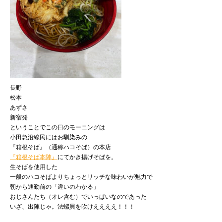
長野
松本
あずさ
新宿発
ということでこの日のモーニングは
小田急沿線民にはお馴染みの
『箱根そば』（通称ハコそば）の本店
『箱根そば本陣』
にてかき揚げそばを。
生そばを使用した
一般のハコそばよりちょっとリッチな味わいが魅力で
朝から通勤前の「違いのわかる」
おじさんたち（オレ含む）でいっぱいなのであった
いざ、出陣じゃ。法螺貝を吹けええええ！！！