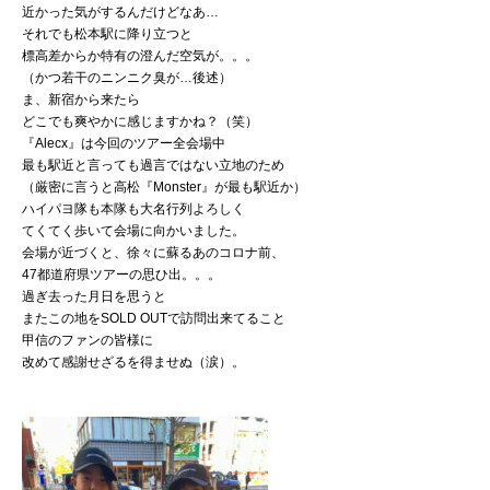
近かった気がするんだけどなあ…
それでも松本駅に降り立つと
標高差からか特有の澄んだ空気が。。。
（かつ若干のニンニク臭が…後述）
ま、新宿から来たら
どこでも爽やかに感じますかね？（笑）
『Alecx』は今回のツアー全会場中
最も駅近と言っても過言ではない立地のため
（厳密に言うと高松『Monster』が最も駅近か）
ハイパヨ隊も本隊も大名行列よろしく
てくてく歩いて会場に向かいました。
会場が近づくと、徐々に蘇るあのコロナ前、
47都道府県ツアーの思ひ出。。。
過ぎ去った月日を思うと
またこの地をSOLD OUTで訪問出来てること
甲信のファンの皆様に
改めて感謝せざるを得ませぬ（涙）。