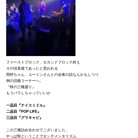
ファーストブロック、セカンドブロック終え
その頃直後であったと思われる
岡村ちゃん、ユーミンさんとの会食の話なんかもしつつ
例の旧曲コーナーへ。
『秋の三種盛り』
もうバラしちゃっていいか
一品目『ナイスミドル』
二品目『POP LIFE』
三品目『グラキャビ』
この三種詰め合わせでございました。
やっぱ秋ということでセンチメンタリズム