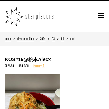
home
rhymester blog
2024
03
09
post
KOS#15@松本Alecx
2024.3.9 03:59:09
Mummy-D