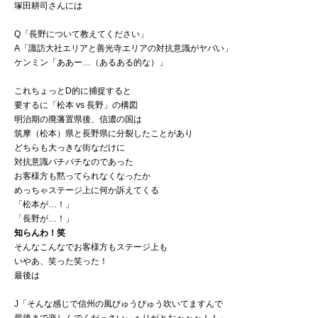
塚田耕司さんには
Q「長野について教えてください」
A「諏訪大社エリアと善光寺エリアの対抗意識がヤバい」
ケンミン「ああー…（あるある的な）」
これちょっとD的に捕捉すると
要するに「松本 vs 長野」の構図
明治期の廃藩置県後、信濃の国は
筑摩（松本）県と長野県に分裂したことがあり
どちらも大っきな街なだけに
対抗意識バチバチなのであった
お客様方も黙ってられなくなったか
めっちゃステージ上に何か訴えてくる
「松本が…！」
「長野が…！」
知らんわ！笑
そんなこんなでお客様方もステージ上も
いやあ、笑った笑った！
最後は
J「そんな感じで信州の風びゅうびゅう吹いてますんで
最後まで楽しんでくだっさいぃぁりがとおぉぉぉ！！」