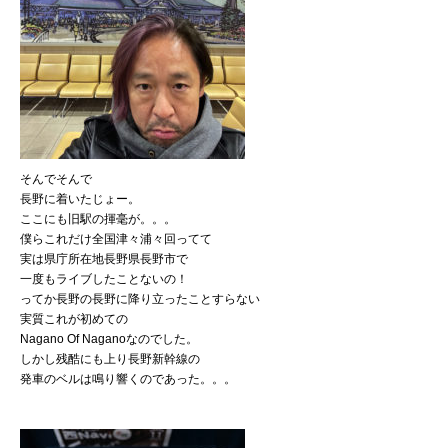
そんでそんで
長野に着いたじょー。
ここにも旧駅の揮毫が。。。
僕らこれだけ全国津々浦々回ってて
実は県庁所在地長野県長野市で
一度もライブしたことないの！
ってか長野の長野に降り立ったことすらない
実質これが初めての
Nagano Of Naganoなのでした。
しかし残酷にも上り長野新幹線の
発車のベルは鳴り響くのであった。。。