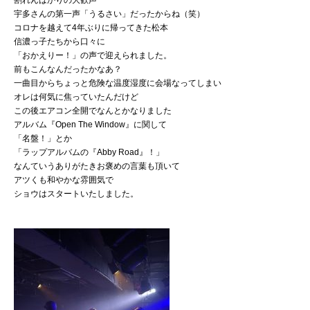
宇多さんの第一声「うるさい」だったからね（笑）
コロナを越えて4年ぶりに帰ってきた松本
信濃っ子たちから口々に
「おかえりー！」の声で迎えられました。
前もこんなんだったかなあ？
一曲目からちょっと危険な温度湿度に会場なってしまい
オレは何気に焦っていたんだけど
この後エアコン全開でなんとかなりました
アルバム『Open The Window』に関して
「名盤！」とか
「ラップアルバムの『Abby Road』！」
なんていうありがたきお褒めの言葉も頂いて
アツくも和やかな雰囲気で
ショウはスタートいたしました。