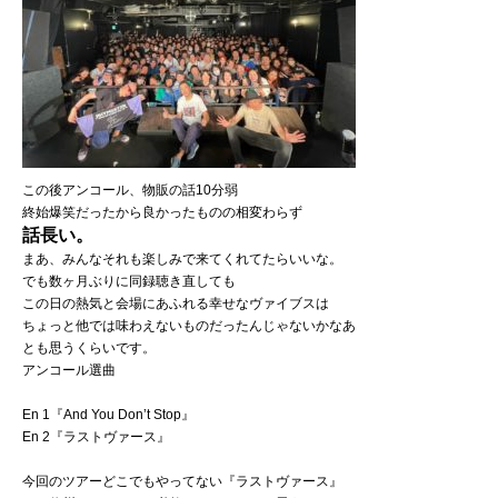
この後アンコール、物販の話10分弱
終始爆笑だったから良かったものの相変わらず
話長い。
まあ、みんなそれも楽しみで来てくれてたらいいな。
でも数ヶ月ぶりに同録聴き直しても
この日の熱気と会場にあふれる幸せなヴァイブスは
ちょっと他では味わえないものだったんじゃないかなあ
とも思うくらいです。
アンコール選曲
En 1『And You Don’t Stop』
En 2『ラストヴァース』
今回のツアーどこでもやってない『ラストヴァース』