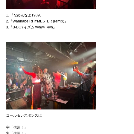
1. 『なめんなよ1989』
2.『Wannabe RHYMESTER (remix)』
3.『B-BOYイズム w/hy4_4yh』
コール＆レスポンスは
宇「信州！」
客「信州！」