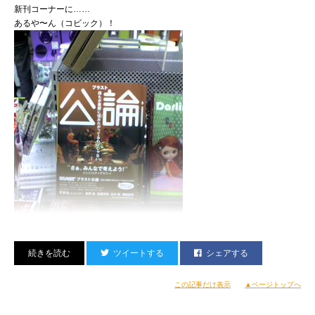
新刊コーナーに……
あるや〜ん（コビック）！
ツイートする
シェアする
しかも一番目立つ右端上！
ここはやはりシンコちゃんコメントのサブカル神通力が効いたか？
この記事だけ表示
▲ページトップへ
どんな人が手に取るか離れたところから監視しようかとも思いましたが、
恥ずかしくなってきたのでやめました。