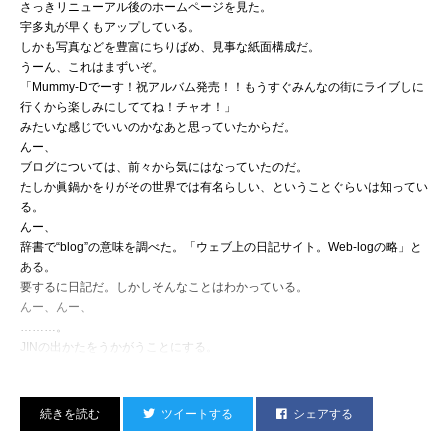
さっきリニューアル後のホームページを見た。
宇多丸が早くもアップしている。
しかも写真などを豊富にちりばめ、見事な紙面構成だ。
うーん、これはまずいぞ。
「Mummy-Dでーす！祝アルバム発売！！もうすぐみんなの街にライブしに
行くから楽しみにしててね！チャオ！」
みたいな感じでいいのかなあと思っていたからだ。
んー、
ブログについては、前々から気にはなっていたのだ。
たしか眞鍋かをりがその世界では有名らしい、ということぐらいは知ってい
る。
んー、
辞書で“blog”の意味を調べた。「ウェブ上の日記サイト。Web-logの略」と
ある。
要するに日記だ。しかしそんなことはわかっている。
んー、んー、
………。
JINの出かたをうかがうことにする。
ツイートする
シェアする