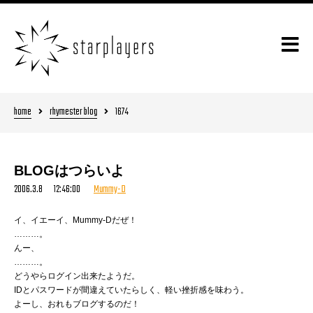
home
rhymester blog
1674
BLOGはつらいよ
2006.3.8 12:46:00
Mummy-D
イ、イエーイ、Mummy-Dだぜ！
………。
んー、
………。
どうやらログイン出来たようだ。
IDとパスワードが間違えていたらしく、軽い挫折感を味わう。
よーし、おれもブログするのだ！