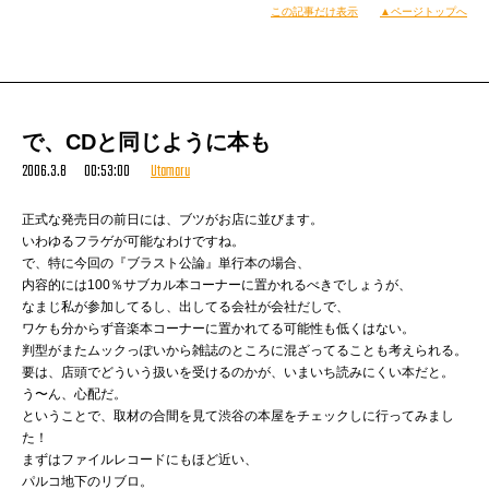
この記事だけ表示
▲ページトップへ
で、CDと同じように本も
2006.3.8 00:53:00
Utamaru
正式な発売日の前日には、ブツがお店に並びます。
いわゆるフラゲが可能なわけですね。
で、特に今回の『ブラスト公論』単行本の場合、
内容的には100％サブカル本コーナーに置かれるべきでしょうが、
なまじ私が参加してるし、出してる会社が会社だしで、
ワケも分からず音楽本コーナーに置かれてる可能性も低くはない。
判型がまたムックっぽいから雑誌のところに混ざってることも考えられる。
要は、店頭でどういう扱いを受けるのかが、いまいち読みにくい本だと。
う〜ん、心配だ。
ということで、取材の合間を見て渋谷の本屋をチェックしに行ってみまし
た！
まずはファイルレコードにもほど近い、
パルコ地下のリブロ。