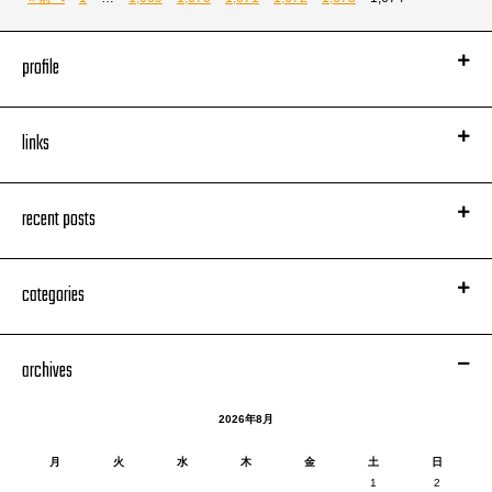
ビニ本扱いかよ！
あ、奇怪な笑顔で失望感を表現しているのは共著者の古川耕さんですが。
profile
それにしても、なぜにビニ本!?
同じ棚でビニールがかかってたのは「セクシーダンス教本」みたいなのだけ
でしたよ！
余りに納得が行かないので店員さんを捕まえて問い詰めてみました。
links
「あのね、ボクこの本の著者なんですけどねっ！ ビニールかける基準は何
ですかっ！」
ってね。
recent posts
そしたらですね、
要は雑誌の棚に入れる場合、帯付きのものは破損しやすいので、とのことで
知らない人のために説明しますとですね、
した。
ヒップホップ専門誌『BLAST』で2000年から2004年にかけて連載され、
あぁなるほど……
categories
シーンの内外問わずカルト的な人気を誇った
明らかにこっちの仕様の責任！
（今だと『第三会議室』的なものを思い浮かべていただければ近いものがあ
まずったか？
るかと）
archives
伝説の座談会、それがついに単行本化されたわけなんですよーっ！
2026年8月
月
火
水
木
金
土
日
1
2