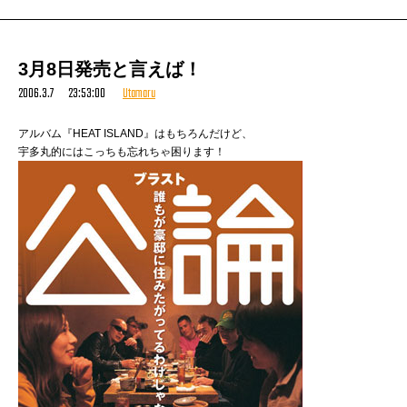
ともあれ、アリガトーッ！
続いては、『BUBKA』の単独インタビューを終えた後、ブックファースト
へ。
3月8日発売と言えば！
新刊コーナーに……
ないね。他はベストセラー的なのばっかりだったのでここはちょっと無理
2006.3.7 23:53:00
Utamaru
か。
では音楽括りか？ ということで雑誌のところに行ってみると……
アルバム『HEAT ISLAND』はもちろんだけど、
宇多丸的にはこっちも忘れちゃ困ります！