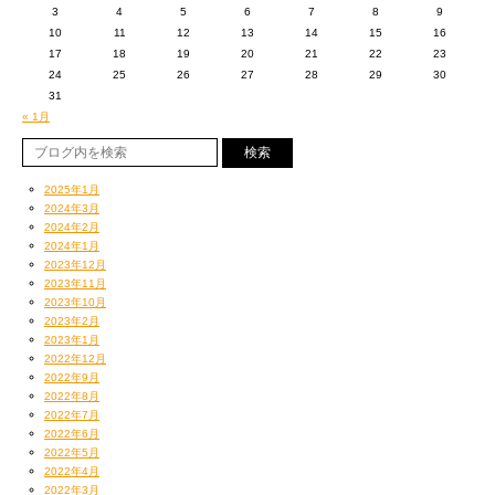
3
4
5
6
7
8
9
10
11
12
13
14
15
16
17
18
19
20
21
22
23
24
25
26
27
28
29
30
31
« 1月
2025年1月
2024年3月
2024年2月
2024年1月
実際に読んでもらえばすぐ分かると思うんですが、
2023年12月
ここで繰り広げられているような下らなくも有意義な雑談の数々こそが、
2023年11月
2023年10月
わたくし宇多丸の発想の源！
2023年2月
言ってみればこれは、構想ノートみたいなもんですよ。
2023年1月
例えば「この世から泥棒がいなくなりますように」の巻で延々語られている
2022年12月
「嬉しい怒り」とは何か？という問題、
2022年9月
私も改めて読み返していて気がついたんですが、
2022年8月
これなんかもうそのまんま、今回の『けしからん』のコンセプトに繋がる会
2022年7月
2022年6月
話ですからね。
2022年5月
宇多丸という男の思想信条とアイデアが詰まっているという意味では、
2022年4月
アルバム何十枚分のボリュームってことになりますよこりゃあ！
2022年3月