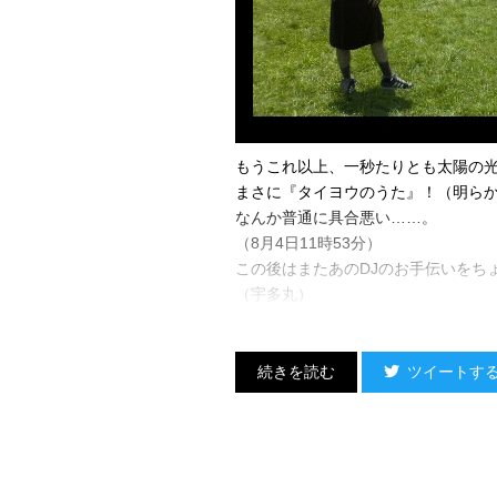
http://www.rijfes.co.jp/06/quick/0804/
なんだけどさ……
「RHYMESTERの宇多丸も一緒に
って、一体何の話？
と思って下の方の写真を見てみると
とんでもない勘違いが判明します！
面白過ぎるからこのまま放置してお
もうこれ以上、一秒たりとも太陽の
（さらに追記！）
まさに『タイヨウのうた』！（明ら
やっぱりそこは直されましたね。
なんか普通に具合悪い……。
しかしどっちにしろMCUは立場ナシ
（8月4日11時53分）
（さらに追記）
この後はまたあのDJのお手伝いをち
最終的にはMCUも加わってました！
（宇多丸）
（宇多丸）
ツイートす