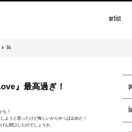
artist
04
p
e Love』最高過ぎ！
l
たかも！
話しようと思ったけど悔しいからやっぱ止めた！
かげん閉口したのでしょうか、