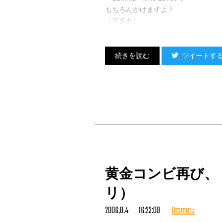
もちろんかけますよ！
（宇多丸）
ツイートす
黄金コンビ再び、
リ）
2006.8.4 16:23:00
Utamaru