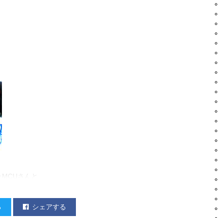
たMCUさんと。
る
シェアする
り60分間、