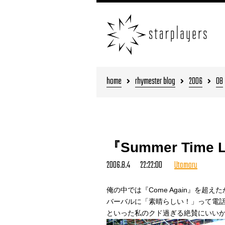
home
rhymester blog
2006
08
『Summer Tim
2006.8.4 22:22:00
Utamaru
俺の中では『Come Again』を超え
バーバルに「素晴らしい！」って電
といった私のクド過ぎる絶賛にいい