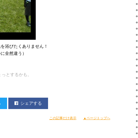
19/index.html
ヅラ着用で登場！」
……
いてほしいけどなぁ。
光を浴びたくありません！
かに全然違う）
！
ょっとするかも。
 ホッとした！
る
シェアする
この記事だけ表示
▲ページトップへ