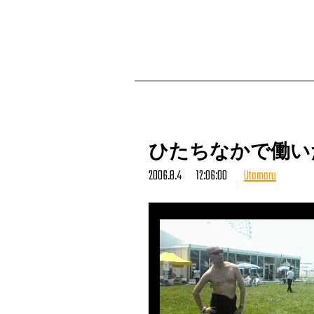
煽りまくり飛びまくり飲みまくり…
ひたちなかで働い
2006.8.4 12:06:00
Utamaru
俺たちはやったんだ！
(同日14時32分）
（緊急追記！）
この記事