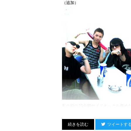
（追加）
私の前の20分間サイドキックを務め
（8月4日12時46分）
で、
ツイートす
雄志からマイクを渡されてからきっち